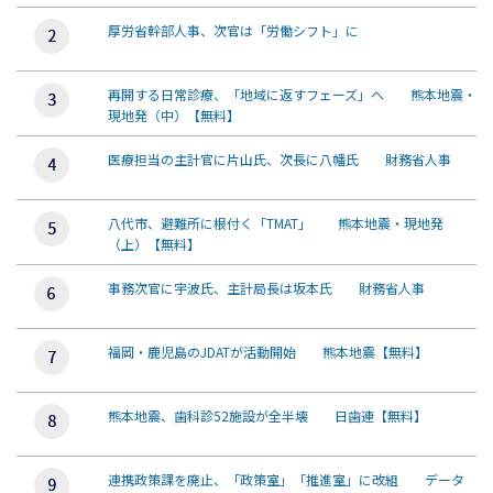
厚労省幹部人事、次官は「労働シフト」に
再開する日常診療、「地域に返すフェーズ」へ 熊本地震・
現地発（中）【無料】
医療担当の主計官に片山氏、次長に八幡氏 財務省人事
八代市、避難所に根付く「TMAT」 熊本地震・現地発
（上）【無料】
事務次官に宇波氏、主計局長は坂本氏 財務省人事
福岡・鹿児島のJDATが活動開始 熊本地震【無料】
熊本地震、歯科診52施設が全半壊 日歯連【無料】
連携政策課を廃止、「政策室」「推進室」に改組 データ