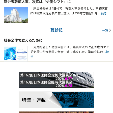
厚労省幹部人事、次官は「労働シフト」に
厚生労働省は4日付で、幹部人事を発令した。事務次官
には職業安定局長の村山誠氏（1990年労働省）を
...続き
聴診記
一覧
社会全体で支えるために
先月閉会した特別国会では、議員立法の改正医療的ケア
児支援法が衆参共に全会一致で成立した。議員立法の
...続
き