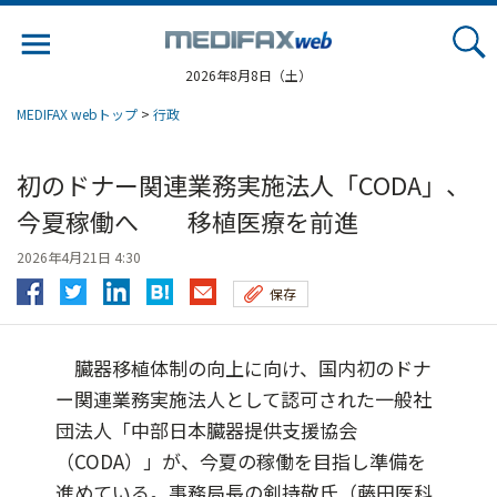
Jump
to
navigation
2026年8月8日（土）
MEDIFAX webトップ
>
行政
初のドナー関連業務実施法人「CODA」、
今夏稼働へ 移植医療を前進
2026年4月21日 4:30
保存
臓器移植体制の向上に向け、国内初のドナ
ー関連業務実施法人として認可された一般社
団法人「中部日本臓器提供支援協会
（CODA）」が、今夏の稼働を目指し準備を
進めている。事務局長の剣持敬氏（藤田医科