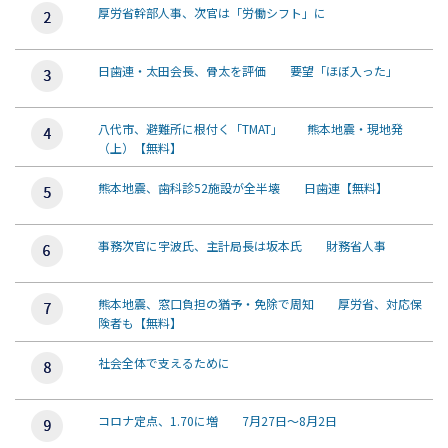
厚労省幹部人事、次官は「労働シフト」に
日歯連・太田会長、骨太を評価 要望「ほぼ入った」
八代市、避難所に根付く「TMAT」 熊本地震・現地発
（上）【無料】
熊本地震、歯科診52施設が全半壊 日歯連【無料】
事務次官に宇波氏、主計局長は坂本氏 財務省人事
熊本地震、窓口負担の猶予・免除で周知 厚労省、対応保
険者も【無料】
社会全体で支えるために
コロナ定点、1.70に増 7月27日～8月2日