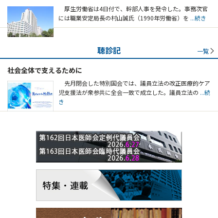
厚生労働省は4日付で、幹部人事を発令した。事務次官
には職業安定局長の村山誠氏（1990年労働省）を
...続き
聴診記
一覧
社会全体で支えるために
先月閉会した特別国会では、議員立法の改正医療的ケア
児支援法が衆参共に全会一致で成立した。議員立法の
...続
き