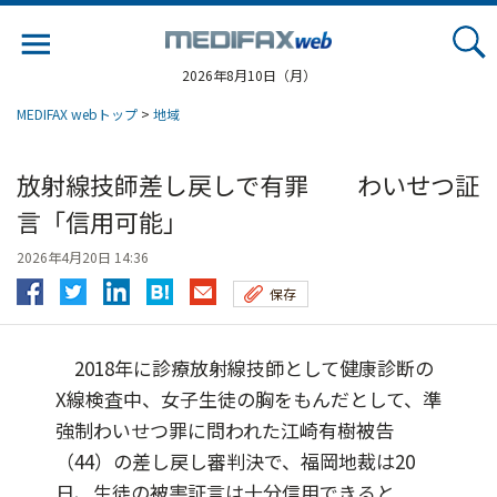
Jump
to
navigation
2026年8月10日（月）
MEDIFAX webトップ
>
地域
放射線技師差し戻しで有罪 わいせつ証
言「信用可能」
2026年4月20日 14:36
保存
2018年に診療放射線技師として健康診断の
X線検査中、女子生徒の胸をもんだとして、準
強制わいせつ罪に問われた江崎有樹被告
（44）の差し戻し審判決で、福岡地裁は20
日、生徒の被害証言は十分信用できると...