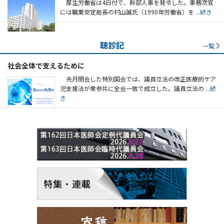
厚生労働省は4日付で、幹部人事を発令した。事務次官
には職業安定局長の村山誠氏（1990年労働省）を
...続き
聴診記
一覧
社会全体で支えるために
先月閉会した特別国会では、議員立法の改正医療的ケア
児支援法が衆参共に全会一致で成立した。議員立法の
...続
き