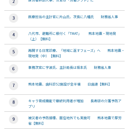
医療担当の主計官に片山氏、次長に八幡氏 財務省人事
八代市、避難所に根付く「TMAT」 熊本地震・現地発
（上）【無料】
再開する日常診療、「地域に返すフェーズ」へ 熊本地震・
現地発（中）【無料】
事務次官に宇波氏、主計局長は坂本氏 財務省人事
熊本地震、歯科診52施設が全半壊 日歯連【無料】
キャラ育成機能で継続利用者が増加 長寿研の介護予防ア
プリ
被災者の予防接種、居住地外でも実施可 熊本地震で厚労
省【無料】