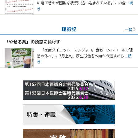
の建て替えが困難な状況に追い込まれている。この危
...続
き
聴診記
一覧
「やせる薬」の誘惑に負けず
「医療ダイエット マンジャロ。食欲コントロールで理
想の体へ」。7月上旬、厚生労働省へ向かう道すがら
...続
き