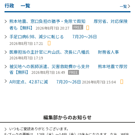
行政
一覧
一覧
熊本地震、窓口負担の猶予・免除で周知 厚労省、対応保険
FREE
者も【無料】
2026年8月7日 20:27
手足口病6.98、減少に転じる 7月20～26日
2026年8月7日 17:21
医療担当の主計官に片山氏、次長に八幡氏 財務省人事
2026年8月7日 17:19
被災地への医師派遣、災害救助費から支弁 熊本地震で厚労
省【無料】
2026年8月7日 16:49
FREE
ARI定点、42.87に減 7月20～26日
2026年8月7日 15:04
編集部からのお知らせ
いつもご愛読ありがとうございます。
E-ブックの更新は、12日（水）～14日（金）は休みになります。なお、WEB