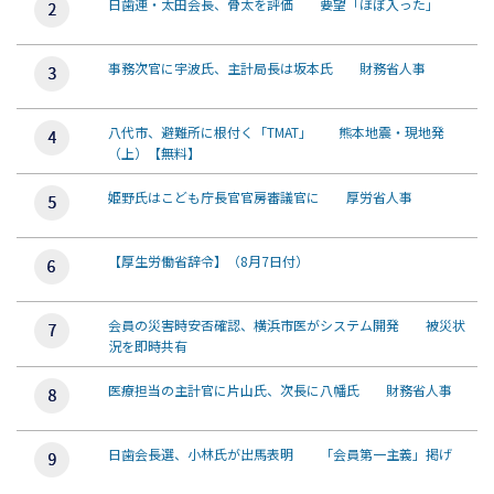
日歯連・太田会長、骨太を評価 要望「ほぼ入った」
事務次官に宇波氏、主計局長は坂本氏 財務省人事
八代市、避難所に根付く「TMAT」 熊本地震・現地発
（上）【無料】
姫野氏はこども庁長官官房審議官に 厚労省人事
【厚生労働省辞令】（8月7日付）
会員の災害時安否確認、横浜市医がシステム開発 被災状
況を即時共有
医療担当の主計官に片山氏、次長に八幡氏 財務省人事
日歯会長選、小林氏が出馬表明 「会員第一主義」掲げ