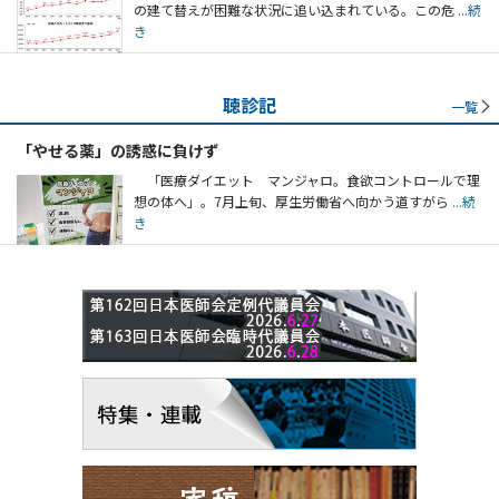
の建て替えが困難な状況に追い込まれている。この危
...続
き
聴診記
一覧
「やせる薬」の誘惑に負けず
「医療ダイエット マンジャロ。食欲コントロールで理
想の体へ」。7月上旬、厚生労働省へ向かう道すがら
...続
き