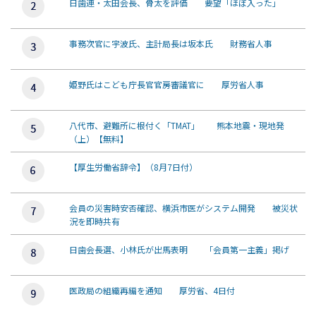
日歯連・太田会長、骨太を評価 要望「ほぼ入った」
事務次官に宇波氏、主計局長は坂本氏 財務省人事
姫野氏はこども庁長官官房審議官に 厚労省人事
八代市、避難所に根付く「TMAT」 熊本地震・現地発
（上）【無料】
【厚生労働省辞令】（8月7日付）
会員の災害時安否確認、横浜市医がシステム開発 被災状
況を即時共有
日歯会長選、小林氏が出馬表明 「会員第一主義」掲げ
医政局の組織再編を通知 厚労省、4日付