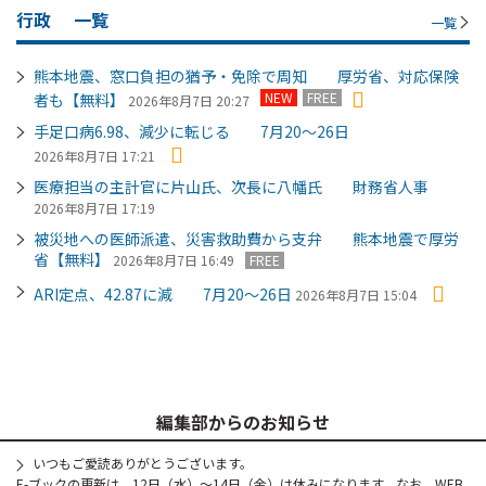
行政
一覧
一覧
熊本地震、窓口負担の猶予・免除で周知 厚労省、対応保険
NEW
FREE
者も【無料】
2026年8月7日 20:27
手足口病6.98、減少に転じる 7月20～26日
2026年8月7日 17:21
医療担当の主計官に片山氏、次長に八幡氏 財務省人事
2026年8月7日 17:19
被災地への医師派遣、災害救助費から支弁 熊本地震で厚労
省【無料】
2026年8月7日 16:49
FREE
ARI定点、42.87に減 7月20～26日
2026年8月7日 15:04
編集部からのお知らせ
いつもご愛読ありがとうございます。
E-ブックの更新は、12日（水）～14日（金）は休みになります。なお、WEB