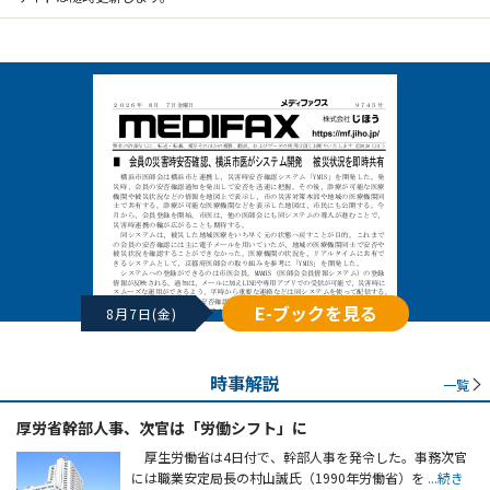
E-ブックを見る
8月7日(金)
時事解説
一覧
厚労省幹部人事、次官は「労働シフト」に
厚生労働省は4日付で、幹部人事を発令した。事務次官
には職業安定局長の村山誠氏（1990年労働省）を
...続き