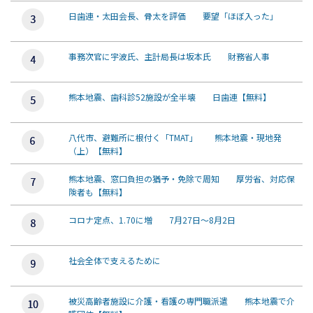
日歯連・太田会長、骨太を評価 要望「ほぼ入った」
事務次官に宇波氏、主計局長は坂本氏 財務省人事
熊本地震、歯科診52施設が全半壊 日歯連【無料】
八代市、避難所に根付く「TMAT」 熊本地震・現地発
（上）【無料】
熊本地震、窓口負担の猶予・免除で周知 厚労省、対応保
険者も【無料】
コロナ定点、1.70に増 7月27日～8月2日
社会全体で支えるために
被災高齢者施設に介護・看護の専門職派遣 熊本地震で介