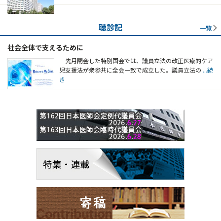
聴診記
一覧
社会全体で支えるために
先月閉会した特別国会では、議員立法の改正医療的ケア
児支援法が衆参共に全会一致で成立した。議員立法の
...続
き