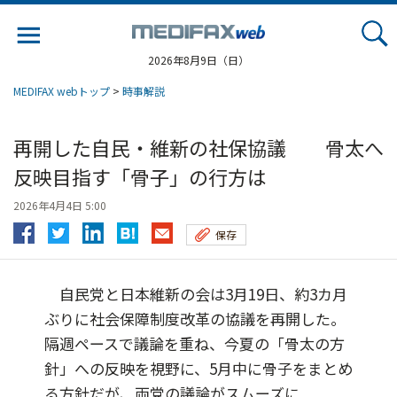
Jump
to
navigation
2026年8月9日（日）
MEDIFAX webトップ
>
時事解説
再開した自民・維新の社保協議 骨太へ
反映目指す「骨子」の行方は
2026年4月4日 5:00
保存
自民党と日本維新の会は3月19日、約3カ月
ぶりに社会保障制度改革の協議を再開した。
隔週ペースで議論を重ね、今夏の「骨太の方
針」への反映を視野に、5月中に骨子をまとめ
る方針だが、両党の議論がスムーズに...