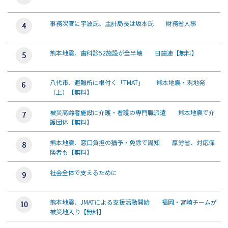
事務次官に宇波氏、主計局長は坂本氏 財務省人事
熊本地震、歯科診52施設が全半壊 日歯連【無料】
八代市、避難所に根付く「TMAT」 熊本地震・現地発
（上）【無料】
被災高齢者施設に介護・看護の専門職派遣 熊本地震で介
護団体【無料】
熊本地震、窓口負担の猶予・免除で周知 厚労省、対応保
険者も【無料】
社会全体で支えるために
熊本地震、JMATによる支援活動開始 福岡・宮崎チームが
被災地入り【無料】