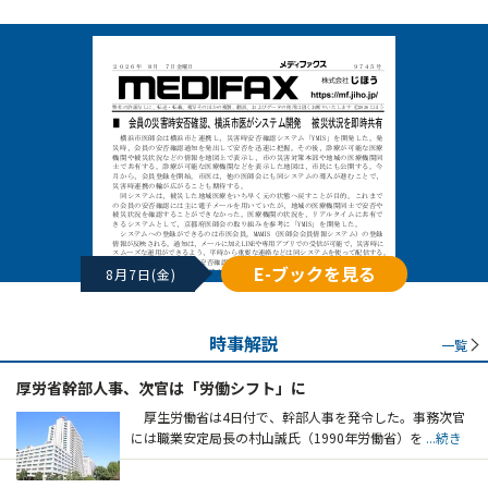
E-ブックを見る
8月7日(金)
時事解説
一覧
厚労省幹部人事、次官は「労働シフト」に
厚生労働省は4日付で、幹部人事を発令した。事務次官
には職業安定局長の村山誠氏（1990年労働省）を
...続き