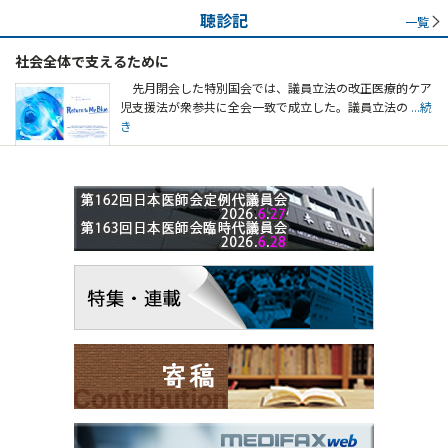
聴診記
一覧
社会全体で支えるために
先月閉会した特別国会では、議員立法の改正医療的ケア
児支援法が衆参共に全会一致で成立した。議員立法の
...続
き