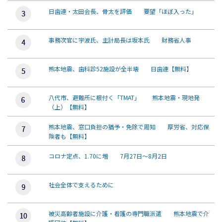
日歯連・太田会長、骨太を評価 要望「ほぼ入った」
事務次官に宇波氏、主計局長は坂本氏 財務省人事
熊本地震、歯科診52施設が全半壊 日歯連【無料】
八代市、避難所に根付く「TMAT」 熊本地震・現地発
（上）【無料】
熊本地震、窓口負担の猶予・免除で周知 厚労省、対応保
険者も【無料】
コロナ定点、1.70に増 7月27日～8月2日
社会全体で支えるために
被災高齢者施設に介護・看護の専門職派遣 熊本地震で介