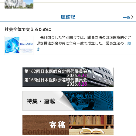
聴診記
一覧
社会全体で支えるために
先月閉会した特別国会では、議員立法の改正医療的ケア
児支援法が衆参共に全会一致で成立した。議員立法の
...続
き