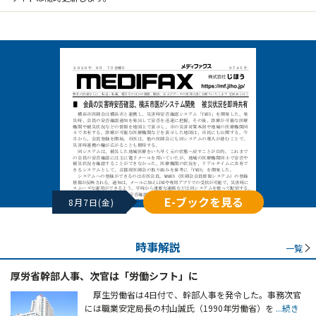
E-ブックを見る
8月7日(金)
時事解説
一覧
厚労省幹部人事、次官は「労働シフト」に
厚生労働省は4日付で、幹部人事を発令した。事務次官
には職業安定局長の村山誠氏（1990年労働省）を
...続き