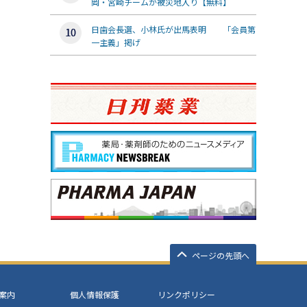
岡・宮崎チームが被災地入り【無料】
日歯会長選、小林氏が出馬表明 「会員第
一主義」掲げ
ページの先頭へ
案内
個人情報保護
リンクポリシー