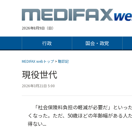
Jump
to
navigation
2026年8月9日（日）
行政
国会・政党
MEDIFAX webトップ
>
聴診記
現役世代
2026年3月21日 5:00
「社会保険料負担の軽減が必要だ」といった
くなった。ただ、50歳ほどの年齢幅がある人
得ない...