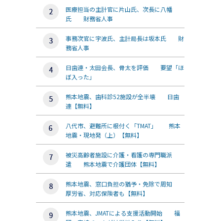
医療担当の主計官に片山氏、次長に八幡
氏 財務省人事
事務次官に宇波氏、主計局長は坂本氏 財
務省人事
日歯連・太田会長、骨太を評価 要望「ほ
ぼ入った」
熊本地震、歯科診52施設が全半壊 日歯
連【無料】
八代市、避難所に根付く「TMAT」 熊本
地震・現地発（上）【無料】
被災高齢者施設に介護・看護の専門職派
遣 熊本地震で介護団体【無料】
熊本地震、窓口負担の猶予・免除で周知
厚労省、対応保険者も【無料】
熊本地震、JMATによる支援活動開始 福