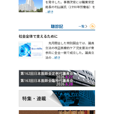
を発令した。事務次官には職業安定
局長の村山誠氏（1990年労働省）を
...続き
聴診記
一覧
社会全体で支えるために
先月閉会した特別国会では、議員
立法の改正医療的ケア児支援法が衆
参共に全会一致で成立した。議員立
法の
...続き