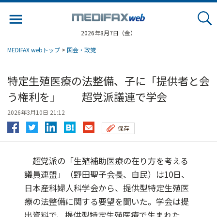
Jump
to
navigation
2026年8月7日（金）
MEDIFAX webトップ
>
国会・政党
特定生殖医療の法整備、子に「提供者と会
う権利を」 超党派議連で学会
2026年3月10日 21:12
保存
超党派の「生殖補助医療の在り方を考える
議員連盟」（野田聖子会長、自民）は10日、
日本産科婦人科学会から、提供型特定生殖医
療の法整備に関する要望を聞いた。学会は提
出資料で、提供型特定生殖医療で生まれた...