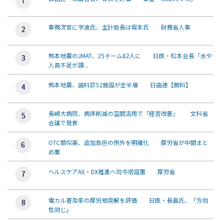
事務次官に宇波氏、主計局長は坂本氏 財務省人事
熊本地震のJMAT、25チーム82人に 日医・松本会長「水や
人員不足が課...
熊本地震、歯科診52施設が全半壊 日歯連【無料】
長崎大病院、病床削減の空間活用で「経営改善」 文科省
会議で発表
OTC類似薬、追加負担の例外を明確化 厚労省が中間まと
め案
ヘルスケアAX・DX推進へ司令塔設置 厚労省
電カル普及率の厚労相見解を評価 日医・長島氏、「方向
性同じ」