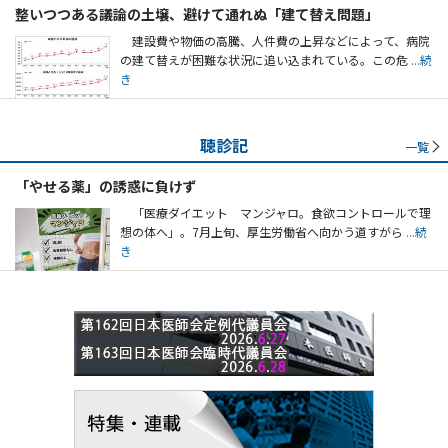
整いつつある議論の土壌、避けて通れぬ「建て替え問題」
建設費や物価の高騰、人件費の上昇などによって、病院
の建て替えが困難な状況に追い込まれている。この危
...続
き
聴診記
一覧
「やせる薬」の誘惑に負けず
「医療ダイエット マンジャロ。食欲コントロールで理
想の体へ」。7月上旬、厚生労働省へ向かう道すがら
...続
き