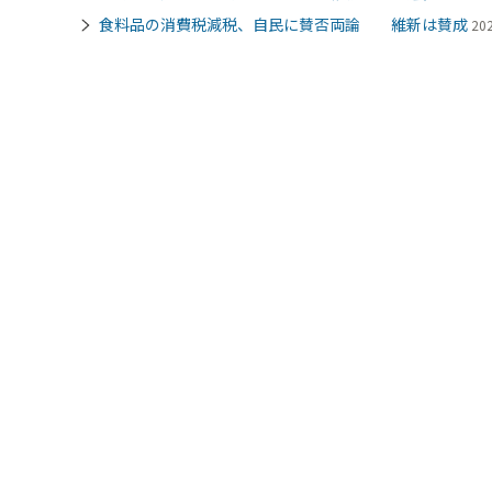
食料品の消費税減税、自民に賛否両論 維新は賛成
20