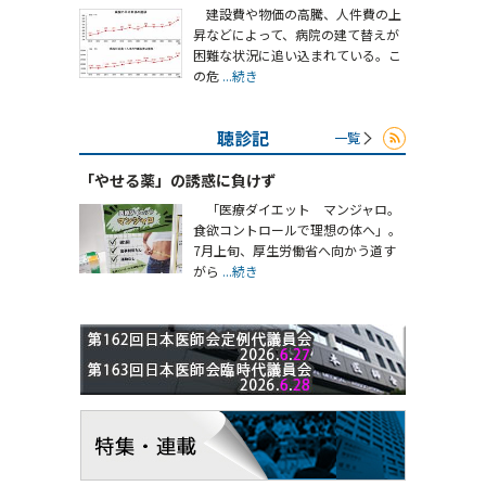
建設費や物価の高騰、人件費の上
昇などによって、病院の建て替えが
困難な状況に追い込まれている。こ
の危
...続き
聴診記
一覧
「やせる薬」の誘惑に負けず
「医療ダイエット マンジャロ。
食欲コントロールで理想の体へ」。
7月上旬、厚生労働省へ向かう道す
がら
...続き