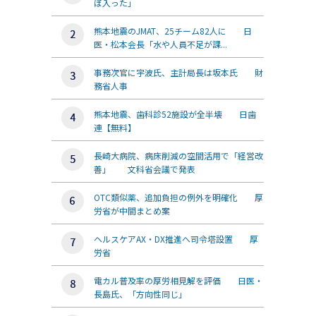
ぼ入った」
熊本地震のJMAT、25チーム82人に 日
医・松本会長「水や人員不足が課...
事務次官に宇波氏、主計局長は坂本氏 財
務省人事
熊本地震、歯科診52施設が全半壊 日歯
連【無料】
長崎大病院、病床削減の空間活用で「経営改
善」 文科省会議で発表
OTC類似薬、追加負担の例外を明確化 厚
労省が中間まとめ案
ヘルスケアAX・DX推進へ司令塔設置 厚
労省
電カル普及率の厚労相見解を評価 日医・
長島氏、「方向性同じ」