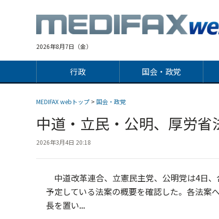
Jump
to
navigation
2026年8月7日（金）
行政
国会・政党
MEDIFAX webトップ
>
国会・政党
中道・立民・公明、厚労
2026年3月4日 20:18
中道改革連合、立憲民主党、公明党は4日、
予定している法案の概要を確認した。各法案
長を置い...