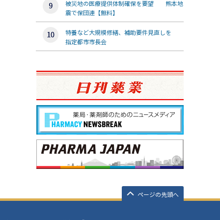
被災地の医療提供体制確保を要望 熊本地
震で保団連【無料】
特養など大規模修繕、補助要件見直しを
指定都市市長会
ページの先頭へ