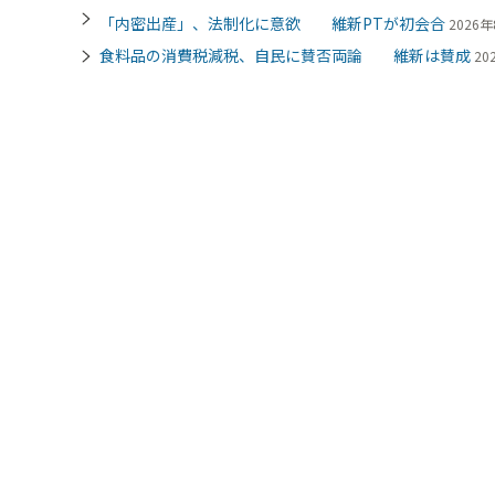
「内密出産」、法制化に意欲 維新PTが初会合
2026年
食料品の消費税減税、自民に賛否両論 維新は賛成
20