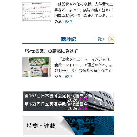
建設費や物価の高騰、人件費の上
昇などによって、病院の建て替えが
困難な状況に追い込まれている。こ
の危
...続き
聴診記
一覧
「やせる薬」の誘惑に負けず
「医療ダイエット マンジャロ。
食欲コントロールで理想の体へ」。
7月上旬、厚生労働省へ向かう道す
がら
...続き