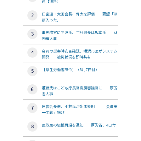
連【無料】
日歯連・太田会長、骨太を評価 要望「ほ
ぼ入った」
事務次官に宇波氏、主計局長は坂本氏 財
務省人事
会員の災害時安否確認、横浜市医がシステム
開発 被災状況を即時共有
【厚生労働省辞令】（8月7日付）
姫野氏はこども庁長官官房審議官に 厚労
省人事
日歯会長選、小林氏が出馬表明 「会員第
一主義」掲げ
医政局の組織再編を通知 厚労省、4日付