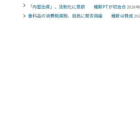
「内密出産」、法制化に意欲 維新PTが初会合
2026年
食料品の消費税減税、自民に賛否両論 維新は賛成
20