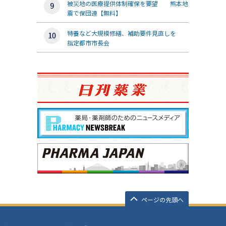
被災地の医療提供体制確保を要望 熊本地
震で保団連【無料】
特養など大規模修繕、補助要件見直しを
指定都市市長会
ページの先頭へ