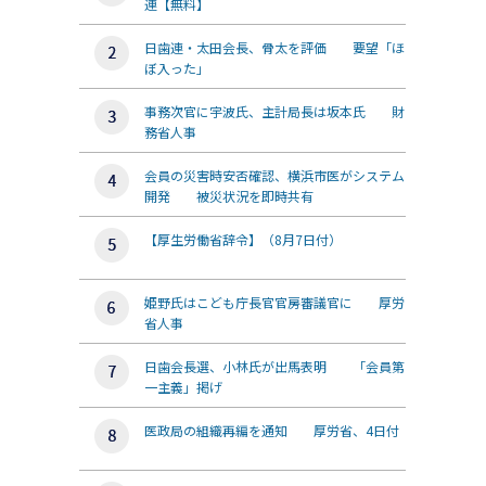
連【無料】
日歯連・太田会長、骨太を評価 要望「ほ
ぼ入った」
事務次官に宇波氏、主計局長は坂本氏 財
務省人事
会員の災害時安否確認、横浜市医がシステム
開発 被災状況を即時共有
【厚生労働省辞令】（8月7日付）
姫野氏はこども庁長官官房審議官に 厚労
省人事
日歯会長選、小林氏が出馬表明 「会員第
一主義」掲げ
医政局の組織再編を通知 厚労省、4日付