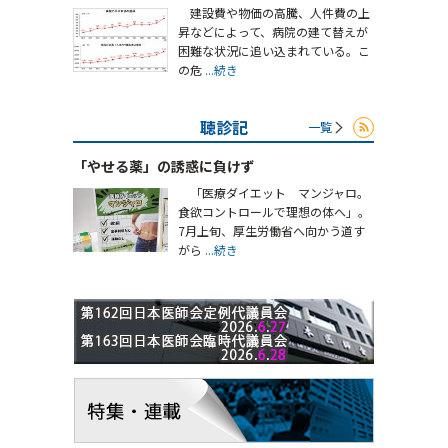
建設費や物価の高騰、人件費の上
昇などによって、病院の建て替えが
困難な状況に追い込まれている。こ
の危
...続き
聴診記
一覧
「やせる薬」の誘惑に負けず
「医療ダイエット マンジャロ。
食欲コントロールで理想の体へ」。
7月上旬、厚生労働省へ向かう道す
がら
...続き