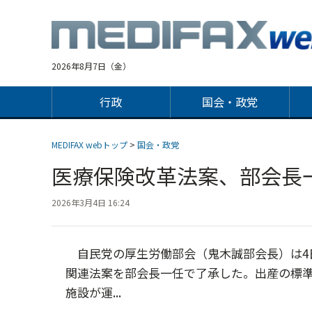
Jump
to
navigation
2026年8月7日（金）
行政
国会・政党
MEDIFAX webトップ
>
国会・政党
医療保険改革法案、部会
2026年3月4日 16:24
自民党の厚生労働部会（鬼木誠部会長）は4
関連法案を部会長一任で了承した。出産の標
施設が運...