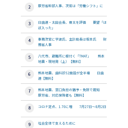
厚労省幹部人事、次官は「労働シフト」に
日歯連・太田会長、骨太を評価 要望「ほ
ぼ入った」
事務次官に宇波氏、主計局長は坂本氏 財
務省人事
八代市、避難所に根付く「TMAT」 熊本
地震・現地発（上）【無料】
熊本地震、歯科診52施設が全半壊 日歯
連【無料】
熊本地震、窓口負担の猶予・免除で周知
厚労省、対応保険者も【無料】
コロナ定点、1.70に増 7月27日～8月2日
社会全体で支えるために