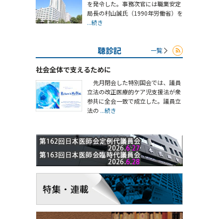
を発令した。事務次官には職業安定
局長の村山誠氏（1990年労働省）を
...続き
聴診記
一覧
社会全体で支えるために
先月閉会した特別国会では、議員
立法の改正医療的ケア児支援法が衆
参共に全会一致で成立した。議員立
法の
...続き