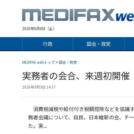
Jump
to
navigation
2026年8月8日（土）
行政
国会・政党
MEDIFAX webトップ
>
国会・政党
実務者の会合、来週初開
2026年3月3日 14:37
消費税減税や給付付き税額控除などを協議す
務者会議について、自民、日本維新の会、チー
た。実...