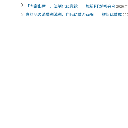
「内密出産」、法制化に意欲 維新PTが初会合
2026年
食料品の消費税減税、自民に賛否両論 維新は賛成
20