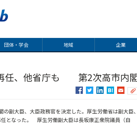
団体・学会
地域
企業
再任、他省庁も 第2次高市内
閣の副大臣、大臣政務官を決定した。厚生労働省は副大臣
再任となった。 厚生労働副大臣は長坂康正衆院議員（自