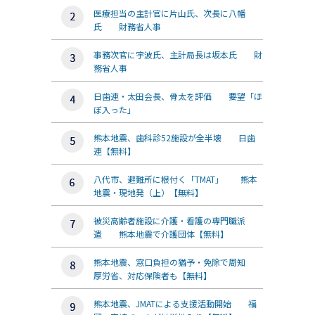
医療担当の主計官に片山氏、次長に八幡
氏 財務省人事
事務次官に宇波氏、主計局長は坂本氏 財
務省人事
日歯連・太田会長、骨太を評価 要望「ほ
ぼ入った」
熊本地震、歯科診52施設が全半壊 日歯
連【無料】
八代市、避難所に根付く「TMAT」 熊本
地震・現地発（上）【無料】
被災高齢者施設に介護・看護の専門職派
遣 熊本地震で介護団体【無料】
熊本地震、窓口負担の猶予・免除で周知
厚労省、対応保険者も【無料】
熊本地震、JMATによる支援活動開始 福