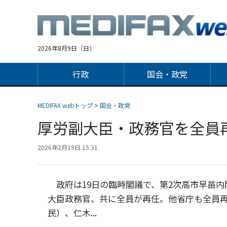
Jump
to
navigation
2026年8月9日（日）
行政
国会・政党
MEDIFAX webトップ
>
国会・政党
厚労副大臣・政務官を全員
2026年2月19日 15:31
政府は19日の臨時閣議で、第2次高市早苗内
大臣政務官、共に全員が再任。他省庁も全員
民）、仁木...