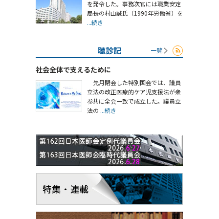
を発令した。事務次官には職業安定
局長の村山誠氏（1990年労働省）を
...続き
聴診記
一覧
社会全体で支えるために
先月閉会した特別国会では、議員
立法の改正医療的ケア児支援法が衆
参共に全会一致で成立した。議員立
法の
...続き