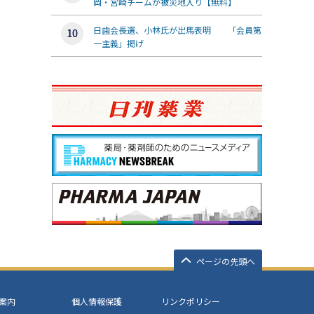
岡・宮崎チームが被災地入り【無料】
日歯会長選、小林氏が出馬表明 「会員第
一主義」掲げ
ページの先頭へ
案内
個人情報保護
リンクポリシー