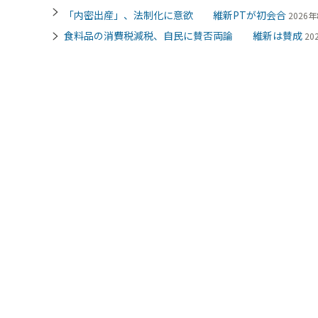
「内密出産」、法制化に意欲 維新PTが初会合
2026年
食料品の消費税減税、自民に賛否両論 維新は賛成
20