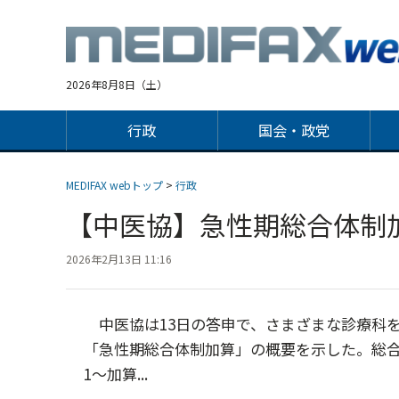
Jump
to
navigation
2026年8月8日（土）
行政
国会・政党
MEDIFAX webトップ
>
行政
【中医協】急性期総合体制加
2026年2月13日 11:16
中医協は13日の答申で、さまざまな診療科
「急性期総合体制加算」の概要を示した。総
1～加算...