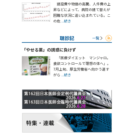
建設費や物価の高騰、人件費の上
昇などによって、病院の建て替えが
困難な状況に追い込まれている。こ
の危
...続き
聴診記
一覧
「やせる薬」の誘惑に負けず
「医療ダイエット マンジャロ。
食欲コントロールで理想の体へ」。
7月上旬、厚生労働省へ向かう道す
がら
...続き