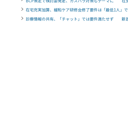
BCP策定で検討委発足、カスハラ対策もテーマに 在
在宅充実加算、緩和ケア研修会修了要件は「最低1人」
診療情報の共有、「チャット」では要件満たせず 新設