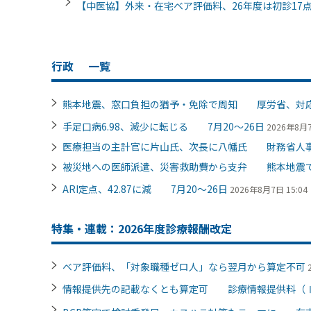
【中医協】外来・在宅ベア評価料、26年度は初診1
行政
一覧
熊本地震、窓口負担の猶予・免除で周知 厚労省、対
手足口病6.98、減少に転じる 7月20～26日
2026年8月7
医療担当の主計官に片山氏、次長に八幡氏 財務省人
被災地への医師派遣、災害救助費から支弁 熊本地震
ARI定点、42.87に減 7月20～26日
2026年8月7日 15:04
特集・連載：2026年度診療報酬改定
ベア評価料、「対象職種ゼロ人」なら翌月から算定不可
情報提供先の記載なくとも算定可 診療情報提供料（