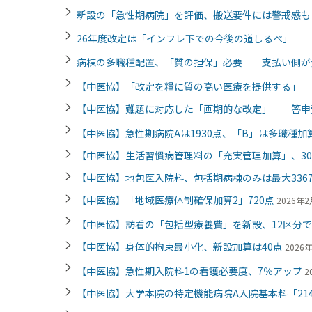
新設の「急性期病院」を評価、搬送要件には警戒感
26年度改定は「インフレ下での今後の道しるべ」 
病棟の多職種配置、「質の担保」必要 支払い側が
【中医協】「改定を糧に質の高い医療を提供する」
【中医協】難題に対応した「画期的な改定」 答申
【中医協】急性期病院Aは1930点、「B」は多職種加算
【中医協】生活習慣病管理料の「充実管理加算」、30
【中医協】地包医入院料、包括期病棟のみは最大336
【中医協】「地域医療体制確保加算2」720点
2026年2
【中医協】訪看の「包括型療養費」を新設、12区分
【中医協】身体的拘束最小化、新設加算は40点
2026年
【中医協】急性期入院料1の看護必要度、7％アップ
2
【中医協】大学本院の特定機能病院A入院基本料「214