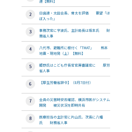
連【無料】
日歯連・太田会長、骨太を評価 要望「ほ
ぼ入った」
事務次官に宇波氏、主計局長は坂本氏 財
務省人事
八代市、避難所に根付く「TMAT」 熊本
地震・現地発（上）【無料】
姫野氏はこども庁長官官房審議官に 厚労
省人事
【厚生労働省辞令】（8月7日付）
会員の災害時安否確認、横浜市医がシステム
開発 被災状況を即時共有
医療担当の主計官に片山氏、次長に八幡
氏 財務省人事