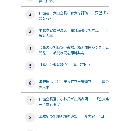
連【無料】
日歯連・太田会長、骨太を評価 要望「ほ
ぼ入った」
事務次官に宇波氏、主計局長は坂本氏 財
務省人事
会員の災害時安否確認、横浜市医がシステム
開発 被災状況を即時共有
【厚生労働省辞令】（8月7日付）
姫野氏はこども庁長官官房審議官に 厚労
省人事
日歯会長選、小林氏が出馬表明 「会員第
一主義」掲げ
医政局の組織再編を通知 厚労省、4日付