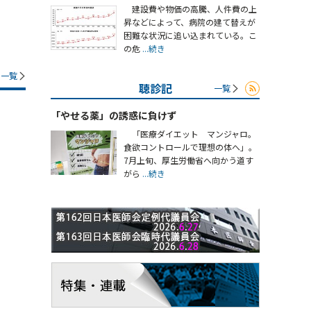
建設費や物価の高騰、人件費の上
昇などによって、病院の建て替えが
困難な状況に追い込まれている。こ
の危
...続き
一覧
聴診記
一覧
「やせる薬」の誘惑に負けず
「医療ダイエット マンジャロ。
食欲コントロールで理想の体へ」。
7月上旬、厚生労働省へ向かう道す
がら
...続き