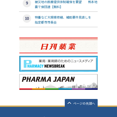
被災地の医療提供体制確保を要望 熊本地
震で保団連【無料】
特養など大規模修繕、補助要件見直しを
指定都市市長会
ページの先頭へ