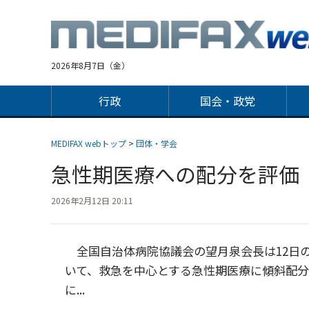
Jump
to
navigation
2026年8月7日（金）
行政
国会・政党
MEDIFAX webトップ
>
団体・学会
急性期医療への配分を評価
2026年2月12日 20:11
全国自治体病院協議会の望月泉会長は12日の
いて、救急を中心とする急性期医療に傾斜配
に...