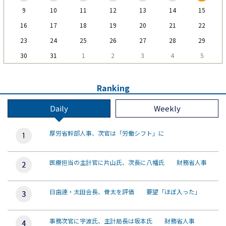
9
10
11
12
13
14
15
16
17
18
19
20
21
22
23
24
25
26
27
28
29
30
31
1
2
3
4
5
Ranking
Daily
Weekly
厚労省幹部人事、次官は「労働シフト」に
医療担当の主計官に片山氏、次長に八幡氏 財務省人事
日歯連・太田会長、骨太を評価 要望「ほぼ入った」
事務次官に宇波氏、主計局長は坂本氏 財務省人事