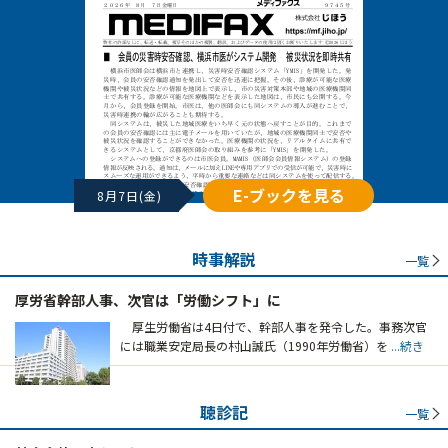
E-ブックを見る
8月7日(金)
時事解説
一覧
厚労省幹部人事、次官は「労働シフト」に
厚生労働省は4日付で、幹部人事を発令した。事務次官
には職業安定局長の村山誠氏（1990年労働省）を
...続き
聴診記
一覧