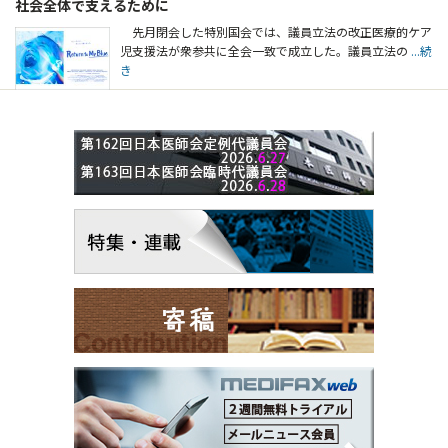
社会全体で支えるために
先月閉会した特別国会では、議員立法の改正医療的ケア
児支援法が衆参共に全会一致で成立した。議員立法の
...続
き