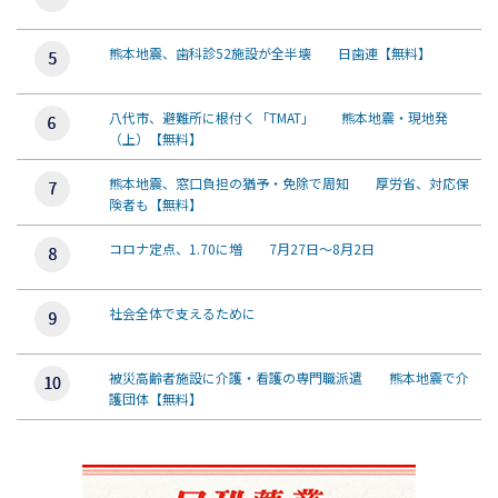
熊本地震、歯科診52施設が全半壊 日歯連【無料】
八代市、避難所に根付く「TMAT」 熊本地震・現地発
（上）【無料】
熊本地震、窓口負担の猶予・免除で周知 厚労省、対応保
険者も【無料】
コロナ定点、1.70に増 7月27日～8月2日
社会全体で支えるために
被災高齢者施設に介護・看護の専門職派遣 熊本地震で介
護団体【無料】