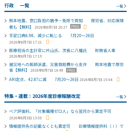
行政
一覧
一覧
熊本地震、窓口負担の猶予・免除で周知 厚労省、対応保険
FREE
者も【無料】
2026年8月7日 20:27
手足口病6.98、減少に転じる 7月20～26日
2026年8月7日 17:21
医療担当の主計官に片山氏、次長に八幡氏 財務省人事
2026年8月7日 17:19
被災地への医師派遣、災害救助費から支弁 熊本地震で厚労
省【無料】
2026年8月7日 16:49
FREE
ARI定点、42.87に減 7月20～26日
2026年8月7日 15:04
特集・連載：2026年度診療報酬改定
一覧
ベア評価料、「対象職種ゼロ人」なら翌月から算定不可
2026年8月3日 13:50
情報提供先の記載なくとも算定可 診療情報提供料（Ⅰ）で