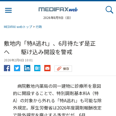
Jump
to
navigation
2026年8月9日（日）
MEDIFAX webトップ
>
行政
敷地内「特A逃れ」、6月待たず是正
へ 駆け込み開設を警戒
2026年2月6日 10:01
保存
病院敷地内薬局の同一建物に診療所を意図
的に開設することで、特別調剤基本料A（特
A）の対象から外れる「特A逃れ」も可能な除
外規定。厚生労働省は2026年度調剤報酬改定
で除外規定を廃止する予定だが、6月...