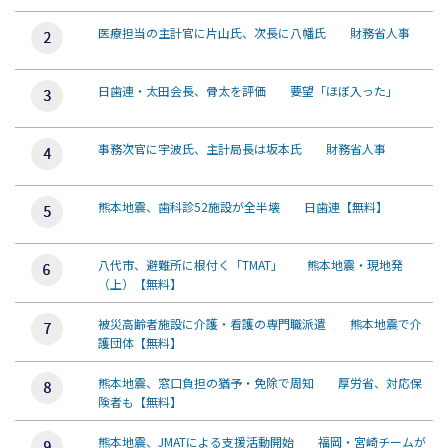
医療担当の主計官に片山氏、次長に八幡氏 財務省人事
日歯連・太田会長、骨太を評価 要望「ほぼ入った」
事務次官に宇波氏、主計局長は坂本氏 財務省人事
熊本地震、歯科診52施設が全半壊 日歯連【無料】
八代市、避難所に根付く「TMAT」 熊本地震・現地発
（上）【無料】
被災高齢者施設に介護・看護の専門職派遣 熊本地震で介
護団体【無料】
熊本地震、窓口負担の猶予・免除で周知 厚労省、対応保
険者も【無料】
熊本地震、JMATによる支援活動開始 福岡・宮崎チームが