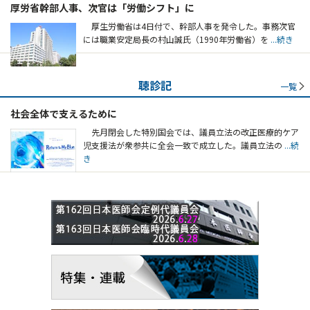
厚労省幹部人事、次官は「労働シフト」に
厚生労働省は4日付で、幹部人事を発令した。事務次官
には職業安定局長の村山誠氏（1990年労働省）を
...続き
聴診記
一覧
社会全体で支えるために
先月閉会した特別国会では、議員立法の改正医療的ケア
児支援法が衆参共に全会一致で成立した。議員立法の
...続
き