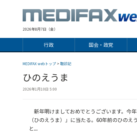
Jump
to
navigation
2026年8月7日（金）
行政
国会・政党
MEDIFAX webトップ
>
聴診記
ひのえうま
2026年1月10日 5:00
新年明けましておめでとうございます。今年
（ひのえうま）」に当たる。60年前のひのえう
と...