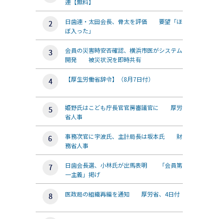
連【無料】
日歯連・太田会長、骨太を評価 要望「ほ
ぼ入った」
会員の災害時安否確認、横浜市医がシステム
開発 被災状況を即時共有
【厚生労働省辞令】（8月7日付）
姫野氏はこども庁長官官房審議官に 厚労
省人事
事務次官に宇波氏、主計局長は坂本氏 財
務省人事
日歯会長選、小林氏が出馬表明 「会員第
一主義」掲げ
医政局の組織再編を通知 厚労省、4日付