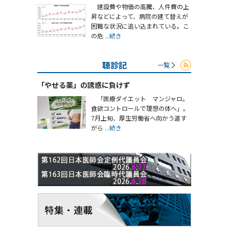
建設費や物価の高騰、人件費の上
昇などによって、病院の建て替えが
困難な状況に追い込まれている。こ
の危
...続き
聴診記
一覧
「やせる薬」の誘惑に負けず
「医療ダイエット マンジャロ。
食欲コントロールで理想の体へ」。
7月上旬、厚生労働省へ向かう道す
がら
...続き