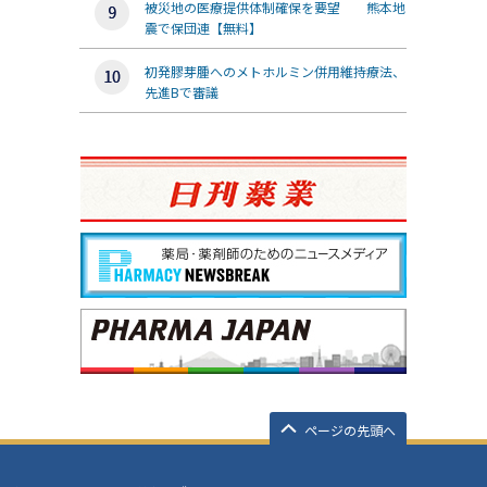
被災地の医療提供体制確保を要望 熊本地
震で保団連【無料】
初発膠芽腫へのメトホルミン併用維持療法、
先進Bで審議
ページの先頭へ