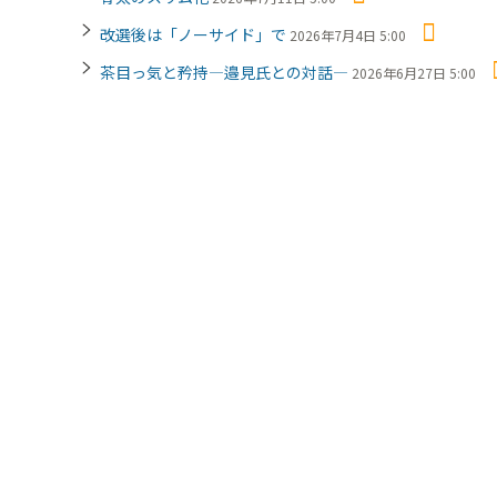
改選後は「ノーサイド」で
2026年7月4日 5:00
茶目っ気と矜持―邉見氏との対話―
2026年6月27日 5:00