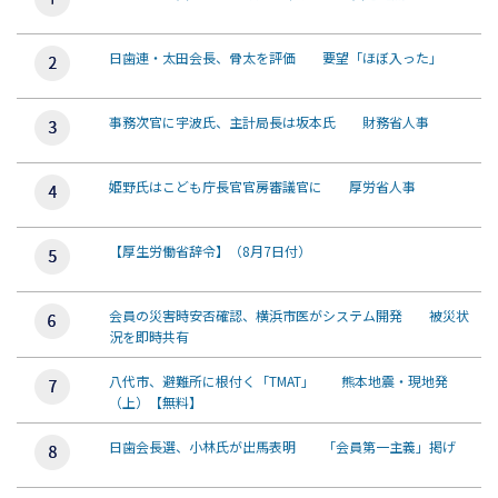
日歯連・太田会長、骨太を評価 要望「ほぼ入った」
事務次官に宇波氏、主計局長は坂本氏 財務省人事
姫野氏はこども庁長官官房審議官に 厚労省人事
【厚生労働省辞令】（8月7日付）
会員の災害時安否確認、横浜市医がシステム開発 被災状
況を即時共有
八代市、避難所に根付く「TMAT」 熊本地震・現地発
（上）【無料】
日歯会長選、小林氏が出馬表明 「会員第一主義」掲げ