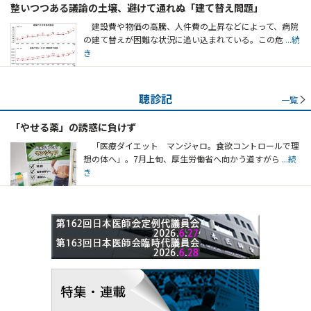
整いつつある議論の土壌、避けて通れぬ「建て替え問題」
建設費や物価の高騰、人件費の上昇などによって、病院
の建て替えが困難な状況に追い込まれている。この危
...続
き
聴診記
一覧
「やせる薬」の誘惑に負けず
「医療ダイエット マンジャロ。食欲コントロールで理
想の体へ」。7月上旬、厚生労働省へ向かう道すがら
...続
き