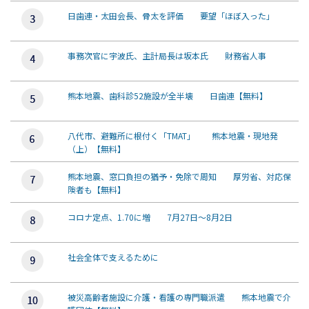
日歯連・太田会長、骨太を評価 要望「ほぼ入った」
事務次官に宇波氏、主計局長は坂本氏 財務省人事
熊本地震、歯科診52施設が全半壊 日歯連【無料】
八代市、避難所に根付く「TMAT」 熊本地震・現地発
（上）【無料】
熊本地震、窓口負担の猶予・免除で周知 厚労省、対応保
険者も【無料】
コロナ定点、1.70に増 7月27日～8月2日
社会全体で支えるために
被災高齢者施設に介護・看護の専門職派遣 熊本地震で介