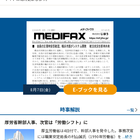
E-ブックを見る
8月7日(金)
時事解説
一覧
厚労省幹部人事、次官は「労働シフト」に
厚生労働省は4日付で、幹部人事を発令した。事務次官
には職業安定局長の村山誠氏（1990年労働省）を
...続き