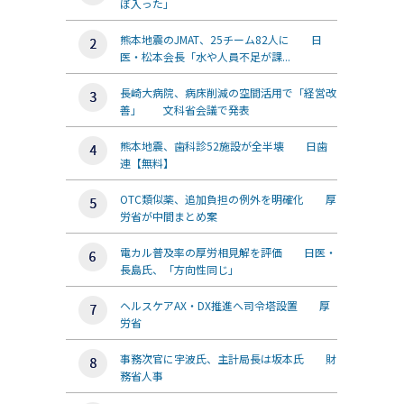
ぼ入った」
熊本地震のJMAT、25チーム82人に 日
医・松本会長「水や人員不足が課...
長崎大病院、病床削減の空間活用で「経営改
善」 文科省会議で発表
熊本地震、歯科診52施設が全半壊 日歯
連【無料】
OTC類似薬、追加負担の例外を明確化 厚
労省が中間まとめ案
電カル普及率の厚労相見解を評価 日医・
長島氏、「方向性同じ」
ヘルスケアAX・DX推進へ司令塔設置 厚
労省
事務次官に宇波氏、主計局長は坂本氏 財
務省人事