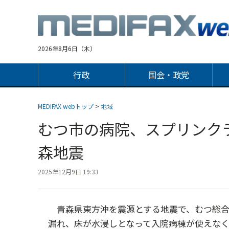
Jump
to
navigation
2026年8月6日（木）
行政
国会・政党
MEDIFAX webトップ
>
地域
むつ市の病院、スプリンク
森地震
2025年12月9日 19:33
青森県東方沖を震源とする地震で、むつ総合
漏れ、床が水浸しとなって入院病棟が使えなく