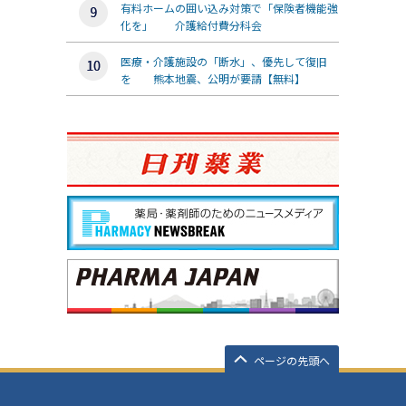
有料ホームの囲い込み対策で「保険者機能強
化を」 介護給付費分科会
医療・介護施設の「断水」、優先して復旧
を 熊本地震、公明が要請【無料】
ページの先頭へ