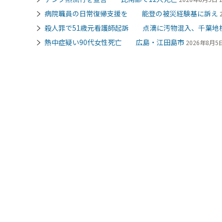
病院職員の日常復帰支援を 能登の被災経験基に訴え
殺人罪で51歳元看護師起訴 点滴に汚物混入、千葉地
熱中症疑い90代女性死亡 広島・江田島市
2026年8月5日