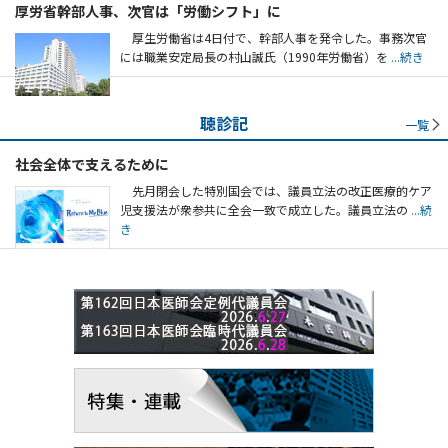
厚労省幹部人事、次官は「労働シフト」に
厚生労働省は4日付で、幹部人事を発令した。事務次官
には職業安定局長の村山誠氏（1990年労働省）を
...続き
聴診記
一覧
社会全体で支えるために
先月閉会した特別国会では、議員立法の改正医療的ケア
児支援法が衆参共に全会一致で成立した。議員立法の
...続
き