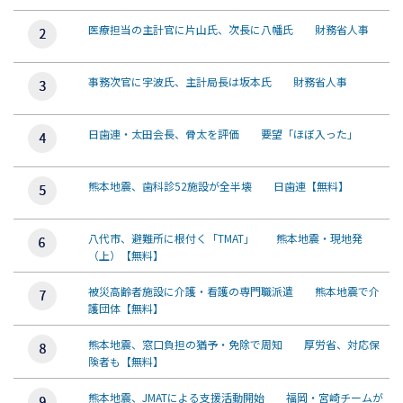
医療担当の主計官に片山氏、次長に八幡氏 財務省人事
事務次官に宇波氏、主計局長は坂本氏 財務省人事
日歯連・太田会長、骨太を評価 要望「ほぼ入った」
熊本地震、歯科診52施設が全半壊 日歯連【無料】
八代市、避難所に根付く「TMAT」 熊本地震・現地発
（上）【無料】
被災高齢者施設に介護・看護の専門職派遣 熊本地震で介
護団体【無料】
熊本地震、窓口負担の猶予・免除で周知 厚労省、対応保
険者も【無料】
熊本地震、JMATによる支援活動開始 福岡・宮崎チームが