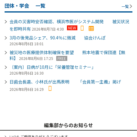
団体・学会
一覧
一覧
会員の災害時安否確認、横浜市医がシステム開発 被災状況
NEW
を即時共有
2026年8月7日 4:30
3月の後発品シェア、90.4％に微減 協会けんぽ
2026年8月6日 18:01
被災地の医療提供体制確保を要望 熊本地震で保団連【無
料】
2026年8月6日 17:25
FREE
〔案内〕日病が10月に「栄養管理セミナー」
2026年8月6日 16:30
日歯会長選、小林氏が出馬表明 「会員第一主義」掲げ
2026年8月6日 16:29
編集部からのお知らせ
いつもご愛読ありがとうございます。