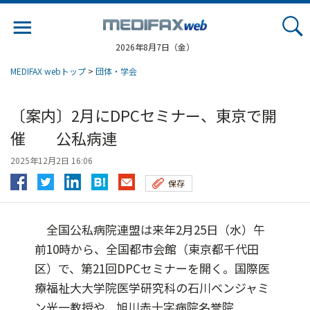
Jump
to
navigation
2026年8月7日（金）
MEDIFAX webトップ
>
団体・学会
〔案内〕2月にDPCセミナー、東京で開
催 公私病連
2025年12月2日 16:06
保存
全国公私病院連盟は来年2月25日（水）午
前10時から、全国都市会館（東京都千代田
区）で、第21回DPCセミナーを開く。国際医
療福祉大大学院医学研究科の石川ベンジャミ
ン光一教授や、旭川赤十字病院名誉院...