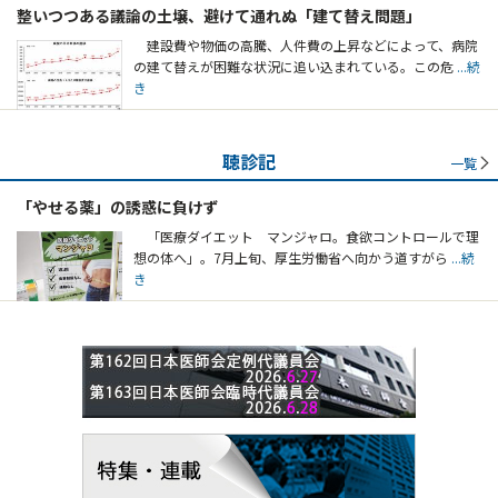
整いつつある議論の土壌、避けて通れぬ「建て替え問題」
建設費や物価の高騰、人件費の上昇などによって、病院
の建て替えが困難な状況に追い込まれている。この危
...続
き
聴診記
一覧
「やせる薬」の誘惑に負けず
「医療ダイエット マンジャロ。食欲コントロールで理
想の体へ」。7月上旬、厚生労働省へ向かう道すがら
...続
き