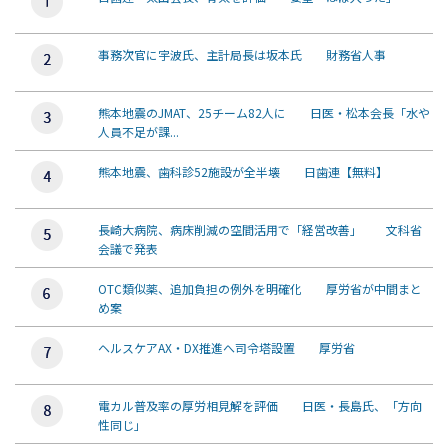
事務次官に宇波氏、主計局長は坂本氏 財務省人事
熊本地震のJMAT、25チーム82人に 日医・松本会長「水や
人員不足が課...
熊本地震、歯科診52施設が全半壊 日歯連【無料】
長崎大病院、病床削減の空間活用で「経営改善」 文科省
会議で発表
OTC類似薬、追加負担の例外を明確化 厚労省が中間まと
め案
ヘルスケアAX・DX推進へ司令塔設置 厚労省
電カル普及率の厚労相見解を評価 日医・長島氏、「方向
性同じ」