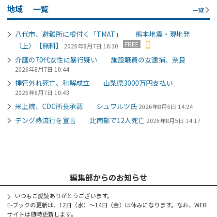
地域
一覧
一覧
八代市、避難所に根付く「TMAT」 熊本地震・現地発
FREE
（上）【無料】
2026年8月7日 16:30
介護の70代女性に暴行疑い 施設職員の女逮捕、奈良
2026年8月7日 10:44
挿管外れ死亡、和解成立 山梨県3000万円支払い
2026年8月7日 10:43
米上院、CDC所長承認 シュワルツ氏
2026年8月6日 14:24
デング熱流行を宣言 比南部で12人死亡
2026年8月5日 14:17
編集部からのお知らせ
いつもご愛読ありがとうございます。
E-ブックの更新は、12日（水）～14日（金）は休みになります。なお、WEB
サイトは随時更新します。