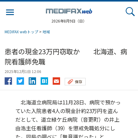
Jump
to
navigation
2026年8月9日（日）
MEDIFAX webトップ
>
地域
患者の現金23万円窃取か 北海道、病
院看護師免職
2025年12月1日 12:06
保存
北海道立病院局は11月28日、病院で預かっ
ていた入院患者4人の現金計約23万円を盗ん
だとして、道立緑ケ丘病院（音更町）の井上
由浩主任看護師（39）を懲戒免職処分にし
た。同局の調べに「無意識だった」と...