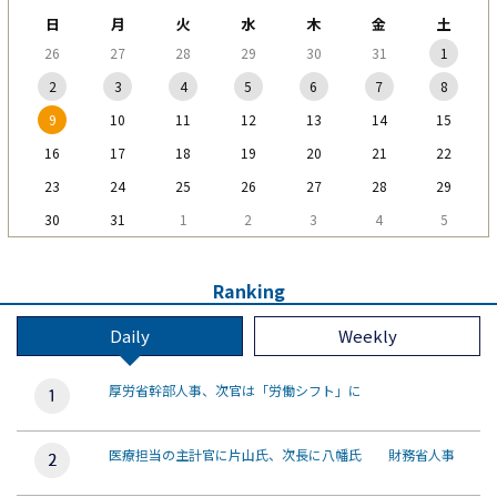
日
月
火
水
木
金
土
26
27
28
29
30
31
1
2
3
4
5
6
7
8
9
10
11
12
13
14
15
16
17
18
19
20
21
22
23
24
25
26
27
28
29
30
31
1
2
3
4
5
Ranking
Daily
Weekly
厚労省幹部人事、次官は「労働シフト」に
医療担当の主計官に片山氏、次長に八幡氏 財務省人事