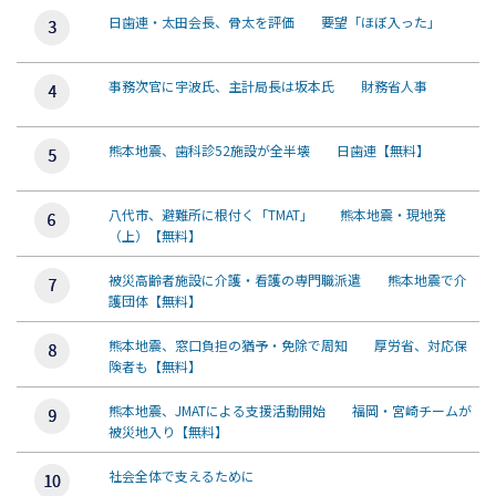
日歯連・太田会長、骨太を評価 要望「ほぼ入った」
事務次官に宇波氏、主計局長は坂本氏 財務省人事
熊本地震、歯科診52施設が全半壊 日歯連【無料】
八代市、避難所に根付く「TMAT」 熊本地震・現地発
（上）【無料】
被災高齢者施設に介護・看護の専門職派遣 熊本地震で介
護団体【無料】
熊本地震、窓口負担の猶予・免除で周知 厚労省、対応保
険者も【無料】
熊本地震、JMATによる支援活動開始 福岡・宮崎チームが
被災地入り【無料】
社会全体で支えるために