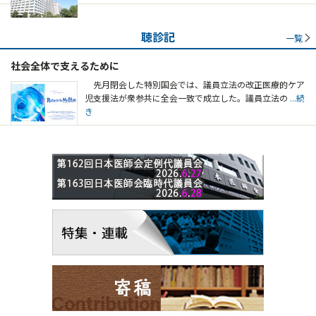
聴診記
一覧
社会全体で支えるために
先月閉会した特別国会では、議員立法の改正医療的ケア
児支援法が衆参共に全会一致で成立した。議員立法の
...続
き