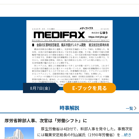
E-ブックを見る
8月7日(金)
時事解説
一覧
厚労省幹部人事、次官は「労働シフト」に
厚生労働省は4日付で、幹部人事を発令した。事務次官
には職業安定局長の村山誠氏（1990年労働省）を
...続き