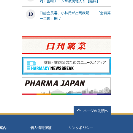
岡・宮崎チームが被災地入り【無料】
日歯会長選、小林氏が出馬表明 「会員第
一主義」掲げ
ページの先頭へ
案内
個人情報保護
リンクポリシー