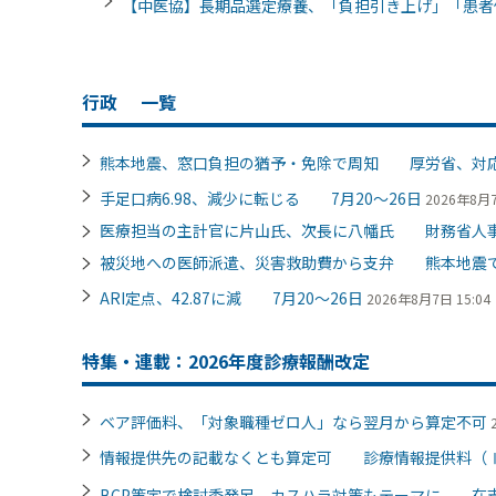
【中医協】長期品選定療養、「負担引き上げ」「患者
行政
一覧
熊本地震、窓口負担の猶予・免除で周知 厚労省、対
手足口病6.98、減少に転じる 7月20～26日
2026年8月7
医療担当の主計官に片山氏、次長に八幡氏 財務省人
被災地への医師派遣、災害救助費から支弁 熊本地震
ARI定点、42.87に減 7月20～26日
2026年8月7日 15:04
特集・連載：2026年度診療報酬改定
ベア評価料、「対象職種ゼロ人」なら翌月から算定不可
情報提供先の記載なくとも算定可 診療情報提供料（
BCP策定で検討委発足、カスハラ対策もテーマに 在