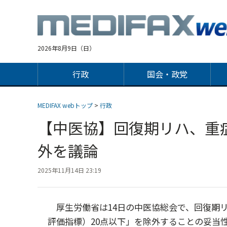
Jump
to
navigation
2026年8月9日（日）
行政
国会・政党
MEDIFAX webトップ
>
行政
【中医協】回復期リハ、重症
外を議論
2025年11月14日 23:19
厚生労働省は14日の中医協総会で、回復期リ
評価指標）20点以下」を除外することの妥当