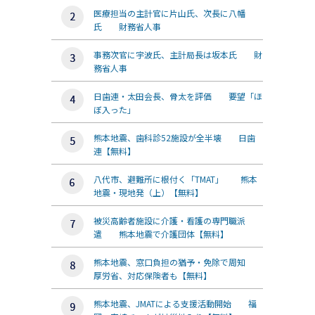
医療担当の主計官に片山氏、次長に八幡
氏 財務省人事
事務次官に宇波氏、主計局長は坂本氏 財
務省人事
日歯連・太田会長、骨太を評価 要望「ほ
ぼ入った」
熊本地震、歯科診52施設が全半壊 日歯
連【無料】
八代市、避難所に根付く「TMAT」 熊本
地震・現地発（上）【無料】
被災高齢者施設に介護・看護の専門職派
遣 熊本地震で介護団体【無料】
熊本地震、窓口負担の猶予・免除で周知
厚労省、対応保険者も【無料】
熊本地震、JMATによる支援活動開始 福