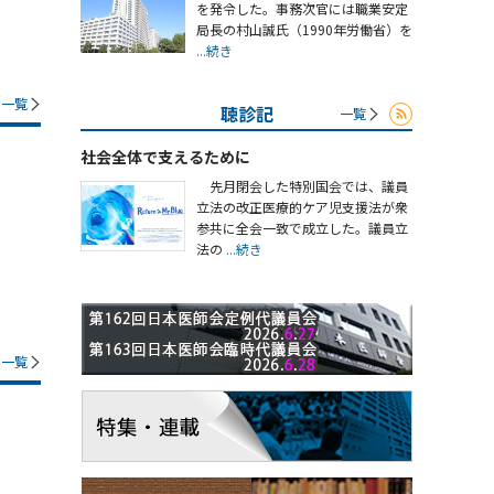
を発令した。事務次官には職業安定
局長の村山誠氏（1990年労働省）を
...続き
一覧
聴診記
一覧
社会全体で支えるために
先月閉会した特別国会では、議員
立法の改正医療的ケア児支援法が衆
参共に全会一致で成立した。議員立
法の
...続き
一覧