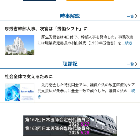
時事解説
一覧
厚労省幹部人事、次官は「労働シフト」に
厚生労働省は4日付で、幹部人事を発令した。事務次官
には職業安定局長の村山誠氏（1990年労働省）を
...続き
聴診記
一覧
社会全体で支えるために
先月閉会した特別国会では、議員立法の改正医療的ケア
児支援法が衆参共に全会一致で成立した。議員立法の
...続
き