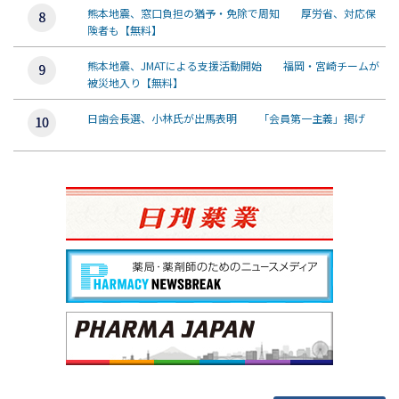
熊本地震、窓口負担の猶予・免除で周知 厚労省、対応保
険者も【無料】
熊本地震、JMATによる支援活動開始 福岡・宮崎チームが
被災地入り【無料】
日歯会長選、小林氏が出馬表明 「会員第一主義」掲げ