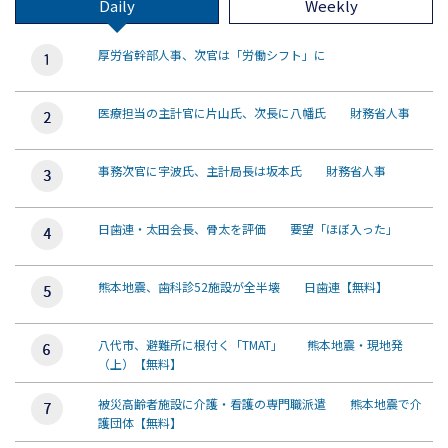
Daily
Weekly
厚労省幹部人事、次官は「労働シフト」に
医療担当の主計官に片山氏、次長に八幡氏 財務省人事
事務次官に宇波氏、主計局長は坂本氏 財務省人事
日歯連・太田会長、骨太を評価 要望「ほぼ入った」
熊本地震、歯科診52施設が全半壊 日歯連【無料】
八代市、避難所に根付く「TMAT」 熊本地震・現地発
（上）【無料】
被災高齢者施設に介護・看護の専門職派遣 熊本地震で介
護団体【無料】