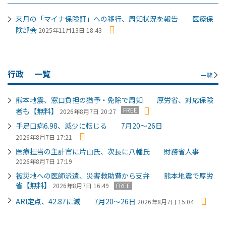
来月の「マイナ保険証」への移行、周知状況を報告 医療保
険部会
2025年11月13日 18:43
行政
一覧
一覧
熊本地震、窓口負担の猶予・免除で周知 厚労省、対応保険
FREE
者も【無料】
2026年8月7日 20:27
手足口病6.98、減少に転じる 7月20～26日
2026年8月7日 17:21
医療担当の主計官に片山氏、次長に八幡氏 財務省人事
2026年8月7日 17:19
被災地への医師派遣、災害救助費から支弁 熊本地震で厚労
省【無料】
2026年8月7日 16:49
FREE
ARI定点、42.87に減 7月20～26日
2026年8月7日 15:04