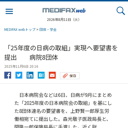
Jump
to
navigation
2026年8月11日（火）
MEDIFAX webトップ
>
団体・学会
「25年度の日病の取組」実現へ要望書を
提出 病院8団体
2025年11月6日 20:16
保存
日本病院会などは6日、日病が9月にまとめ
た「2025年度の日本病院会の取組」を基にし
た8団体連名の要望書を、上野賢一郎厚生労
働相宛てに提出した。森光敬子医政局長と、
間隆一郎保険局長に手渡した。近く財...