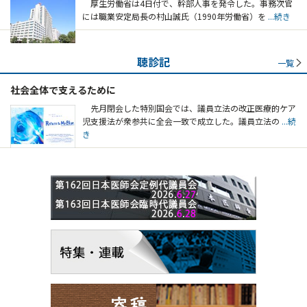
厚生労働省は4日付で、幹部人事を発令した。事務次官
には職業安定局長の村山誠氏（1990年労働省）を
...続き
聴診記
一覧
社会全体で支えるために
先月閉会した特別国会では、議員立法の改正医療的ケア
児支援法が衆参共に全会一致で成立した。議員立法の
...続
き