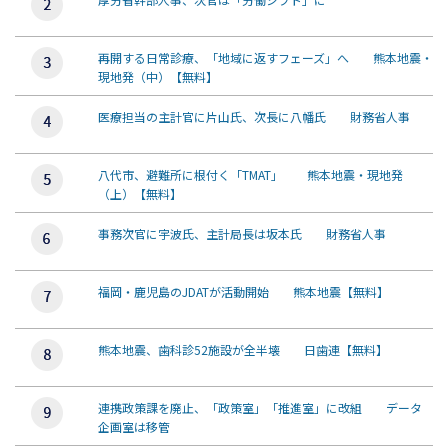
再開する日常診療、「地域に返すフェーズ」へ 熊本地震・
現地発（中）【無料】
医療担当の主計官に片山氏、次長に八幡氏 財務省人事
八代市、避難所に根付く「TMAT」 熊本地震・現地発
（上）【無料】
事務次官に宇波氏、主計局長は坂本氏 財務省人事
福岡・鹿児島のJDATが活動開始 熊本地震【無料】
熊本地震、歯科診52施設が全半壊 日歯連【無料】
連携政策課を廃止、「政策室」「推進室」に改組 データ
企画室は移管