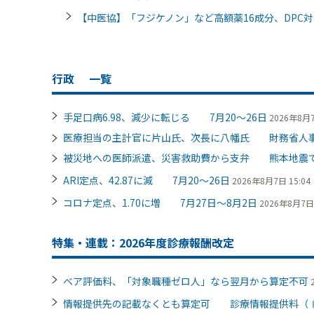
【中医協】「フジケノン」など高額薬16成分、DPC
行政
一覧
手足口病6.98、減少に転じる 7月20～26日
2026年8月7
医療担当の主計官に片山氏、次長に八幡氏 財務省人
被災地への医師派遣、災害救助費から支弁 熊本地震
ARI定点、42.87に減 7月20～26日
2026年8月7日 15:04
コロナ定点、1.70に増 7月27日～8月2日
2026年8月7日 
特集・連載：2026年度診療報酬改定
ベア評価料、「対象職種ゼロ人」なら翌月から算定不可
情報提供先の記載なくとも算定可 診療情報提供料（