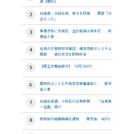
連【無料】
日歯連・太田会長、骨太を評価 要望「ほ
ぼ入った」
事務次官に宇波氏、主計局長は坂本氏 財
務省人事
会員の災害時安否確認、横浜市医がシステム
開発 被災状況を即時共有
【厚生労働省辞令】（8月7日付）
姫野氏はこども庁長官官房審議官に 厚労
省人事
日歯会長選、小林氏が出馬表明 「会員第
一主義」掲げ
医政局の組織再編を通知 厚労省、4日付