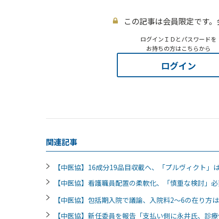
この記事は会員限定です。
ログインＩＤとパスワードを
お持ちの方はこちらから
ログイン
関連記事
【中医協】16成分19品目収載へ、「プルヴィクト」は
【中医協】看護職員配置の柔軟化、「慎重な検討」
【中医協】包括期入院で議論、入院料2～6の在り方
【中医協】新任委員を報告「支払い側に永井氏、診療