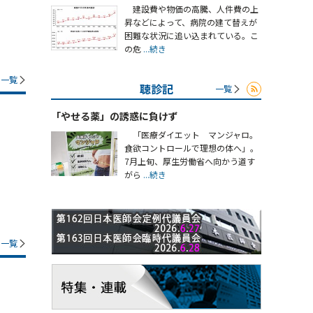
建設費や物価の高騰、人件費の上
昇などによって、病院の建て替えが
困難な状況に追い込まれている。こ
の危
...続き
一覧
聴診記
一覧
「やせる薬」の誘惑に負けず
「医療ダイエット マンジャロ。
食欲コントロールで理想の体へ」。
7月上旬、厚生労働省へ向かう道す
がら
...続き
一覧