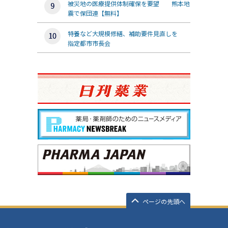
被災地の医療提供体制確保を要望 熊本地
震で保団連【無料】
特養など大規模修繕、補助要件見直しを
指定都市市長会
ページの先頭へ