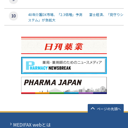
40年介護DX市場、「2.3倍増」予測 富士経済、「見守りシ
ステム」が急拡大
ページの先頭へ
MEDIFAX webとは