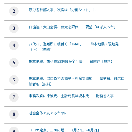
厚労省幹部人事、次官は「労働シフト」に
日歯連・太田会長、骨太を評価 要望「ほぼ入った」
八代市、避難所に根付く「TMAT」 熊本地震・現地発
（上）【無料】
熊本地震、歯科診52施設が全半壊 日歯連【無料】
熊本地震、窓口負担の猶予・免除で周知 厚労省、対応保
険者も【無料】
事務次官に宇波氏、主計局長は坂本氏 財務省人事
社会全体で支えるために
コロナ定点、1.70に増 7月27日～8月2日