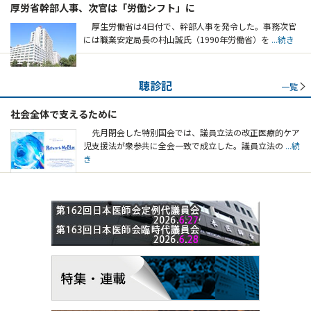
厚労省幹部人事、次官は「労働シフト」に
厚生労働省は4日付で、幹部人事を発令した。事務次官
には職業安定局長の村山誠氏（1990年労働省）を
...続き
聴診記
一覧
社会全体で支えるために
先月閉会した特別国会では、議員立法の改正医療的ケア
児支援法が衆参共に全会一致で成立した。議員立法の
...続
き