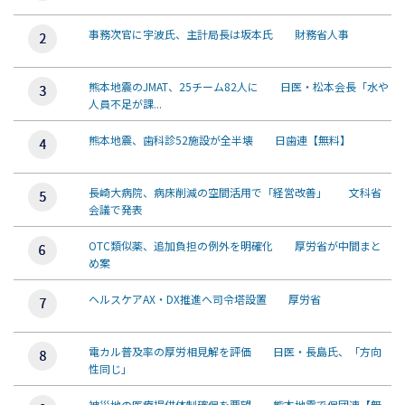
事務次官に宇波氏、主計局長は坂本氏 財務省人事
熊本地震のJMAT、25チーム82人に 日医・松本会長「水や
人員不足が課...
熊本地震、歯科診52施設が全半壊 日歯連【無料】
長崎大病院、病床削減の空間活用で「経営改善」 文科省
会議で発表
OTC類似薬、追加負担の例外を明確化 厚労省が中間まと
め案
ヘルスケアAX・DX推進へ司令塔設置 厚労省
電カル普及率の厚労相見解を評価 日医・長島氏、「方向
性同じ」
被災地の医療提供体制確保を要望 熊本地震で保団連【無