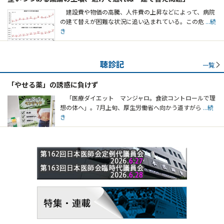
建設費や物価の高騰、人件費の上昇などによって、病院
の建て替えが困難な状況に追い込まれている。この危
...続
き
聴診記
一覧
「やせる薬」の誘惑に負けず
「医療ダイエット マンジャロ。食欲コントロールで理
想の体へ」。7月上旬、厚生労働省へ向かう道すがら
...続
き