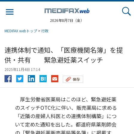
Jump
to
navigation
2026年8月7日（金）
MEDIFAX webトップ
>
行政
連携体制で通知、「医療機関名簿」を提
供・共有 緊急避妊薬スイッチ
2025年11月4日 17:14
保存
厚生労働省医薬局はこのほど、緊急避妊薬
のスイッチOTC化に伴い、販売薬局に求める
「近隣の産婦人科医との連携体制構築」につ
いて定めた通知を出した。都道府県薬剤師会
の「緊急避妊薬販売薬局等名簿」に掲載す...