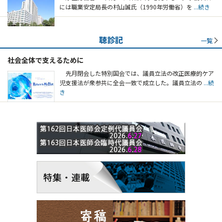
には職業安定局長の村山誠氏（1990年労働省）を
...続き
聴診記
一覧
社会全体で支えるために
先月閉会した特別国会では、議員立法の改正医療的ケア
児支援法が衆参共に全会一致で成立した。議員立法の
...続
き