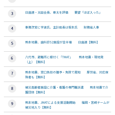
日歯連・太田会長、骨太を評価 要望「ほぼ入った」
事務次官に宇波氏、主計局長は坂本氏 財務省人事
熊本地震、歯科診52施設が全半壊 日歯連【無料】
八代市、避難所に根付く「TMAT」 熊本地震・現地発
（上）【無料】
熊本地震、窓口負担の猶予・免除で周知 厚労省、対応保
険者も【無料】
被災高齢者施設に介護・看護の専門職派遣 熊本地震で介
護団体【無料】
熊本地震、JMATによる支援活動開始 福岡・宮崎チームが
被災地入り【無料】