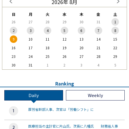
2026年 8月
日
月
火
水
木
金
土
26
27
28
29
30
31
1
2
3
4
5
6
7
8
9
10
11
12
13
14
15
16
17
18
19
20
21
22
23
24
25
26
27
28
29
30
31
1
2
3
4
5
Ranking
Daily
Weekly
厚労省幹部人事、次官は「労働シフト」に
医療担当の主計官に片山氏、次長に八幡氏 財務省人事