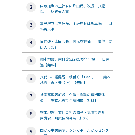
医療担当の主計官に片山氏、次長に八幡
氏 財務省人事
事務次官に宇波氏、主計局長は坂本氏 財
務省人事
日歯連・太田会長、骨太を評価 要望「ほ
ぼ入った」
熊本地震、歯科診52施設が全半壊 日歯
連【無料】
八代市、避難所に根付く「TMAT」 熊本
地震・現地発（上）【無料】
被災高齢者施設に介護・看護の専門職派
遣 熊本地震で介護団体【無料】
熊本地震、窓口負担の猶予・免除で周知
厚労省、対応保険者も【無料】
国がん中央病院、シンガポールがんセンター