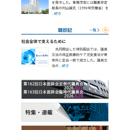
を発令した。事務次官には職業安定
局長の村山誠氏（1990年労働省）を
...続き
聴診記
一覧
社会全体で支えるために
先月閉会した特別国会では、議員
立法の改正医療的ケア児支援法が衆
参共に全会一致で成立した。議員立
法の
...続き