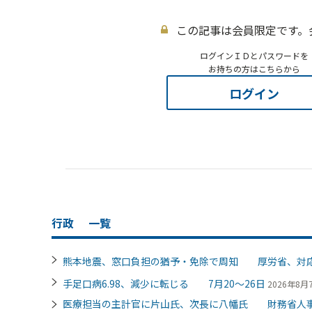
この記事は会員限定です。
ログインＩＤとパスワードを
お持ちの方はこちらから
ログイン
行政
一覧
熊本地震、窓口負担の猶予・免除で周知 厚労省、対
手足口病6.98、減少に転じる 7月20～26日
2026年8月7
医療担当の主計官に片山氏、次長に八幡氏 財務省人