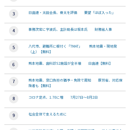
日歯連・太田会長、骨太を評価 要望「ほぼ入った」
事務次官に宇波氏、主計局長は坂本氏 財務省人事
八代市、避難所に根付く「TMAT」 熊本地震・現地発
（上）【無料】
熊本地震、歯科診52施設が全半壊 日歯連【無料】
熊本地震、窓口負担の猶予・免除で周知 厚労省、対応保
険者も【無料】
コロナ定点、1.70に増 7月27日～8月2日
社会全体で支えるために