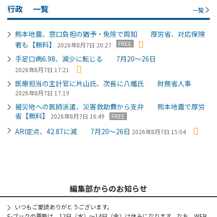
行政
一覧
一覧
熊本地震、窓口負担の猶予・免除で周知 厚労省、対応保険
FREE
者も【無料】
2026年8月7日 20:27
手足口病6.98、減少に転じる 7月20～26日
2026年8月7日 17:21
医療担当の主計官に片山氏、次長に八幡氏 財務省人事
2026年8月7日 17:19
被災地への医師派遣、災害救助費から支弁 熊本地震で厚労
省【無料】
2026年8月7日 16:49
FREE
ARI定点、42.87に減 7月20～26日
2026年8月7日 15:04
編集部からのお知らせ
いつもご愛読ありがとうございます。
E-ブックの更新は、12日（水）～14日（金）は休みになります。なお、WEB