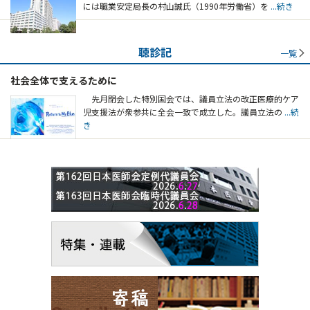
には職業安定局長の村山誠氏（1990年労働省）を
...続き
聴診記
一覧
社会全体で支えるために
先月閉会した特別国会では、議員立法の改正医療的ケア
児支援法が衆参共に全会一致で成立した。議員立法の
...続
き