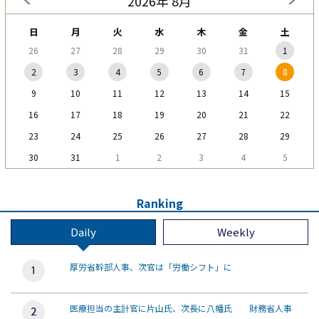
2026年 8月
日
月
火
水
木
金
土
26
27
28
29
30
31
1
2
3
4
5
6
7
8
9
10
11
12
13
14
15
16
17
18
19
20
21
22
23
24
25
26
27
28
29
30
31
1
2
3
4
5
Ranking
Daily
Weekly
厚労省幹部人事、次官は「労働シフト」に
医療担当の主計官に片山氏、次長に八幡氏 財務省人事