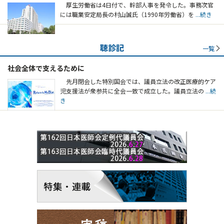
厚生労働省は4日付で、幹部人事を発令した。事務次官
には職業安定局長の村山誠氏（1990年労働省）を
...続き
聴診記
一覧
社会全体で支えるために
先月閉会した特別国会では、議員立法の改正医療的ケア
児支援法が衆参共に全会一致で成立した。議員立法の
...続
き