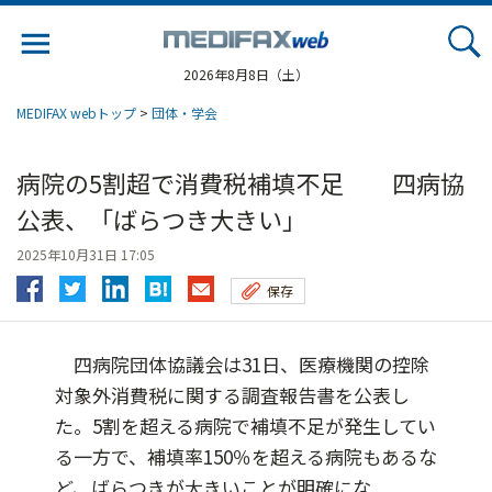
Jump
to
navigation
2026年8月8日（土）
MEDIFAX webトップ
>
団体・学会
病院の5割超で消費税補填不足 四病協
公表、「ばらつき大きい」
2025年10月31日 17:05
保存
四病院団体協議会は31日、医療機関の控除
対象外消費税に関する調査報告書を公表し
た。5割を超える病院で補填不足が発生してい
る一方で、補填率150％を超える病院もあるな
ど、ばらつきが大きいことが明確にな...