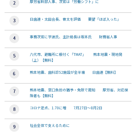
厚労省幹部人事、次官は「労働シフト」に
日歯連・太田会長、骨太を評価 要望「ほぼ入った」
事務次官に宇波氏、主計局長は坂本氏 財務省人事
八代市、避難所に根付く「TMAT」 熊本地震・現地発
（上）【無料】
熊本地震、歯科診52施設が全半壊 日歯連【無料】
熊本地震、窓口負担の猶予・免除で周知 厚労省、対応保
険者も【無料】
コロナ定点、1.70に増 7月27日～8月2日
社会全体で支えるために