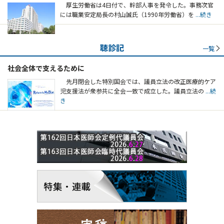
厚生労働省は4日付で、幹部人事を発令した。事務次官
には職業安定局長の村山誠氏（1990年労働省）を
...続き
聴診記
一覧
社会全体で支えるために
先月閉会した特別国会では、議員立法の改正医療的ケア
児支援法が衆参共に全会一致で成立した。議員立法の
...続
き