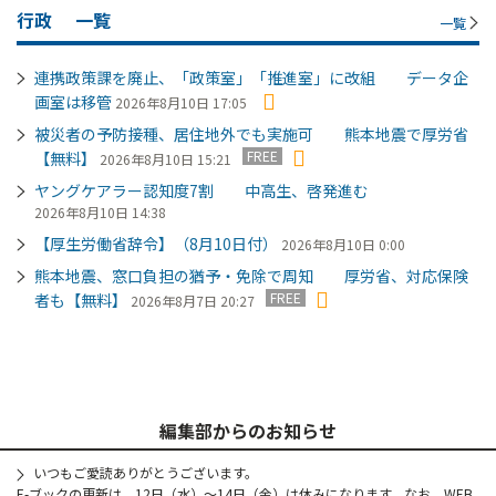
行政
一覧
一覧
連携政策課を廃止、「政策室」「推進室」に改組 データ企
画室は移管
2026年8月10日 17:05
被災者の予防接種、居住地外でも実施可 熊本地震で厚労省
FREE
【無料】
2026年8月10日 15:21
ヤングケアラー認知度7割 中高生、啓発進む
2026年8月10日 14:38
【厚生労働省辞令】（8月10日付）
2026年8月10日 0:00
熊本地震、窓口負担の猶予・免除で周知 厚労省、対応保険
FREE
者も【無料】
2026年8月7日 20:27
編集部からのお知らせ
いつもご愛読ありがとうございます。
E-ブックの更新は、12日（水）～14日（金）は休みになります。なお、WEB