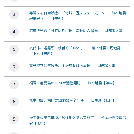
再開する日常診療、「地域に返すフェーズ」へ 熊本地震・
現地発（中）【無料】
医療担当の主計官に片山氏、次長に八幡氏 財務省人事
八代市、避難所に根付く「TMAT」 熊本地震・現地発
（上）【無料】
事務次官に宇波氏、主計局長は坂本氏 財務省人事
福岡・鹿児島のJDATが活動開始 熊本地震【無料】
熊本地震、歯科診52施設が全半壊 日歯連【無料】
被災者の予防接種、居住地外でも実施可 熊本地震で厚労
省【無料】