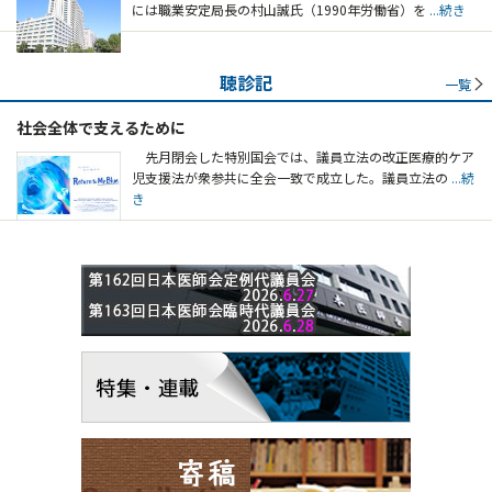
には職業安定局長の村山誠氏（1990年労働省）を
...続き
聴診記
一覧
社会全体で支えるために
先月閉会した特別国会では、議員立法の改正医療的ケア
児支援法が衆参共に全会一致で成立した。議員立法の
...続
き