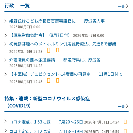
行政
一覧
一覧
姫野氏はこども庁長官官房審議官に 厚労省人事
2026年8月7日 0:00
【厚生労働省辞令】（8月7日付）
2026年8月7日 0:00
初発膠芽腫へのメトホルミン併用維持療法、先進Bで審議
2026年8月6日 17:23
介護職員の熊本派遣要請 都道府県に、厚労省
2026年8月6日 14:23
【中医協】デュピクセントに4度目の再算定 11月1日付で
2026年8月6日 12:45
特集・連載：新型コロナウイルス感染症
（COVID19）
一覧
コロナ定点、1.53に減 7月20～26日
2026年7月31日 14:24
コロナ定点、2.12に増 7月13～19日
2026年7月24日 16:59