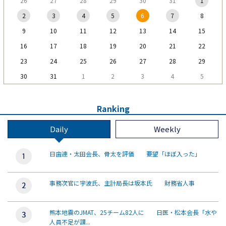
26
27
28
29
30
31
1
2
3
4
5
6
7
8
9
10
11
12
13
14
15
16
17
18
19
20
21
22
23
24
25
26
27
28
29
30
31
1
2
3
4
5
Ranking
Daily
Weekly
日歯連・太田会長、骨太を評価 要望「ほぼ入った」
事務次官に宇波氏、主計局長は坂本氏 財務省人事
熊本地震のJMAT、25チーム82人に 日医・松本会長「水や
人員不足が課...