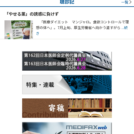
聴診記
一覧
「やせる薬」の誘惑に負けず
「医療ダイエット マンジャロ。食欲コントロールで理
想の体へ」。7月上旬、厚生労働省へ向かう道すがら
...続
き