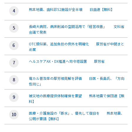
熊本地震、歯科診52施設が全半壊 日歯連【無料】
長崎大病院、病床削減の空間活用で「経営改善」 文科省
会議で発表
OTC類似薬、追加負担の例外を明確化 厚労省が中間まと
め案
ヘルスケアAX・DX推進へ司令塔設置 厚労省
電カル普及率の厚労相見解を評価 日医・長島氏、「方向
性同じ」
被災地の医療提供体制確保を要望 熊本地震で保団連【無
料】
医療・介護施設の「断水」、優先して復旧を 熊本地震、
公明が要請【無料】