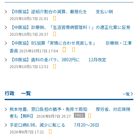
【中医協】逆紹介割合の減算、厳格化を 支払い側
2025年10月17日 21:01
【中医協】診療側、「生活習慣病管理料Ⅰ」の適正化案に反発
2025年10月17日 20:37
【中医協】BS加算「実情に合わせ見直しを」 診療側・江澤
委員
2025年10月17日 17:04
【中医協】歯科の金パラ、3802円に 12月改定
2025年10月17日 12:52
行政
一覧
一覧
熊本地震、窓口負担の猶予・免除で周知 厚労省、対応保険
FREE
者も【無料】
2026年8月7日 20:27
手足口病6.98、減少に転じる 7月20～26日
2026年8月7日 17:21