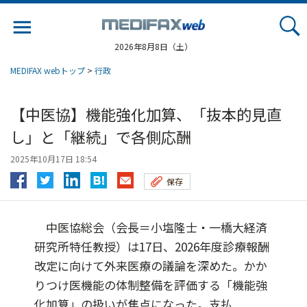
Jump
to
navigation
2026年8月8日（土）
MEDIFAX webトップ
>
行政
【中医協】機能強化加算、「抜本的見直
し」と「継続」で各側応酬
2025年10月17日 18:54
保存
中医協総会（会長＝小塩隆士・一橋大経済
研究所特任教授）は17日、2026年度診療報酬
改定に向けて外来医療の議論を深めた。かか
りつけ医機能の体制整備を評価する「機能強
化加算」の扱いが焦点になった。支払...