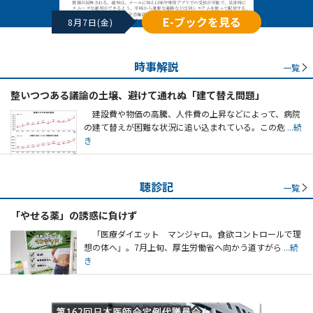
E-ブックを見る
8月7日(金)
時事解説
一覧
整いつつある議論の土壌、避けて通れぬ「建て替え問題」
建設費や物価の高騰、人件費の上昇などによって、病院
の建て替えが困難な状況に追い込まれている。この危
...続
き
聴診記
一覧
「やせる薬」の誘惑に負けず
「医療ダイエット マンジャロ。食欲コントロールで理
想の体へ」。7月上旬、厚生労働省へ向かう道すがら
...続
き