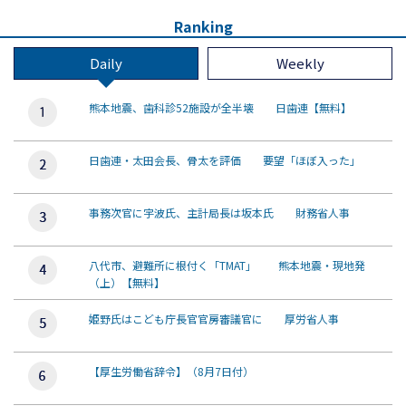
Ranking
Daily
Weekly
熊本地震、歯科診52施設が全半壊 日歯連【無料】
日歯連・太田会長、骨太を評価 要望「ほぼ入った」
事務次官に宇波氏、主計局長は坂本氏 財務省人事
八代市、避難所に根付く「TMAT」 熊本地震・現地発
（上）【無料】
姫野氏はこども庁長官官房審議官に 厚労省人事
【厚生労働省辞令】（8月7日付）