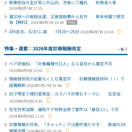
医療担当の主計官に片山氏、次長に八幡氏 財務省人事
2026年8月7日 17:19
被災地への医師派遣、災害救助費から支弁 熊本地震で厚労
省【無料】
2026年8月7日 16:49
FREE
ARI定点、42.87に減 7月20～26日
2026年8月7日 15:04
特集・連載：2026年度診療報酬改定
一覧
ベア評価料、「対象職種ゼロ人」なら翌月から算定不可
2026年8月3日 13:50
情報提供先の記載なくとも算定可 診療情報提供料（Ⅰ）で
疑義解釈
2026年7月17日 21:44
BCP策定で検討委発足、カスハラ対策もテーマに 在支協
2026年6月30日 4:30
在宅充実加算、緩和ケア研修会修了要件は「最低1人」で可
2026年6月29日 11:10
診療情報の共有、「チャット」では要件満たせず 新設のDX
関連加算
2026年6月17日 20:36