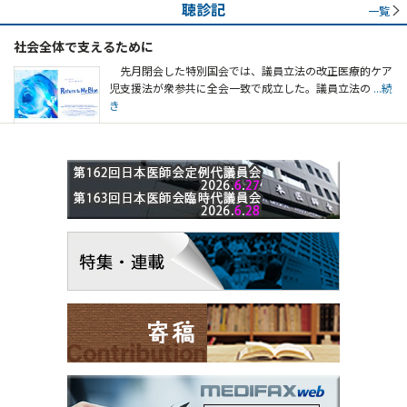
聴診記
一覧
社会全体で支えるために
先月閉会した特別国会では、議員立法の改正医療的ケア
児支援法が衆参共に全会一致で成立した。議員立法の
...続
き