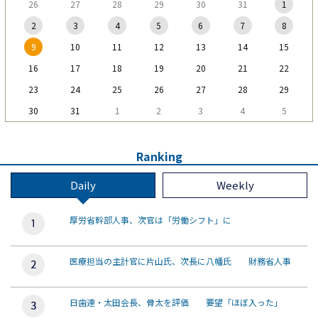
26
27
28
29
30
31
1
2
3
4
5
6
7
8
9
10
11
12
13
14
15
16
17
18
19
20
21
22
23
24
25
26
27
28
29
30
31
1
2
3
4
5
Ranking
Daily
Weekly
厚労省幹部人事、次官は「労働シフト」に
医療担当の主計官に片山氏、次長に八幡氏 財務省人事
日歯連・太田会長、骨太を評価 要望「ほぼ入った」