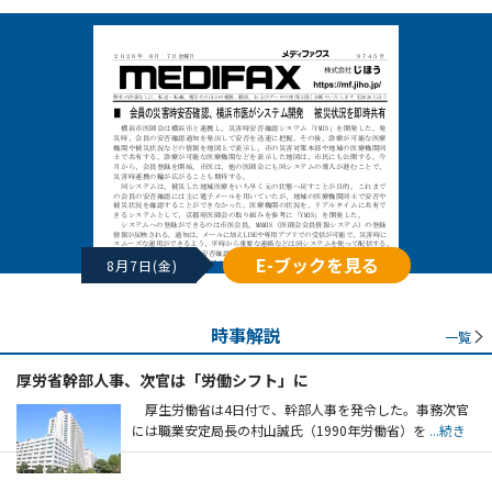
E-ブックを見る
8月7日(金)
時事解説
一覧
厚労省幹部人事、次官は「労働シフト」に
厚生労働省は4日付で、幹部人事を発令した。事務次官
には職業安定局長の村山誠氏（1990年労働省）を
...続き