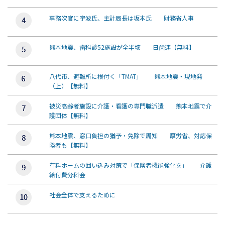
事務次官に宇波氏、主計局長は坂本氏 財務省人事
熊本地震、歯科診52施設が全半壊 日歯連【無料】
八代市、避難所に根付く「TMAT」 熊本地震・現地発
（上）【無料】
被災高齢者施設に介護・看護の専門職派遣 熊本地震で介
護団体【無料】
熊本地震、窓口負担の猶予・免除で周知 厚労省、対応保
険者も【無料】
有料ホームの囲い込み対策で「保険者機能強化を」 介護
給付費分科会
社会全体で支えるために