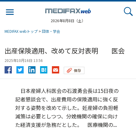
Jump
to
navigation
2026年8月8日（土）
MEDIFAX webトップ
>
団体・学会
出産保険適用、改めて反対表明 医会
2025年10月16日 13:56
保存
日本産婦人科医会の石渡勇会長は15日夜の
記者懇談会で、出産費用の保険適用に強く反
対する姿勢を改めて示した。妊産婦の負担軽
減策は必要としつつ、分娩機関の確保に向け
た経済支援が急務だとした。 医療機関の...