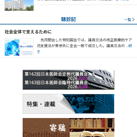
聴診記
一覧
社会全体で支えるために
先月閉会した特別国会では、議員立法の改正医療的ケア
児支援法が衆参共に全会一致で成立した。議員立法の
...続
き