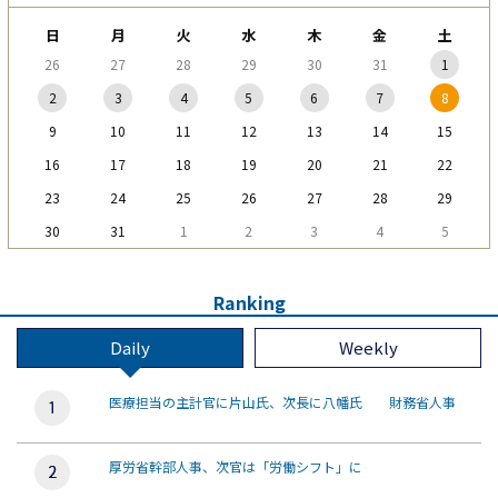
日
月
火
水
木
金
土
26
27
28
29
30
31
1
2
3
4
5
6
7
8
9
10
11
12
13
14
15
16
17
18
19
20
21
22
23
24
25
26
27
28
29
30
31
1
2
3
4
5
Ranking
Daily
Weekly
医療担当の主計官に片山氏、次長に八幡氏 財務省人事
厚労省幹部人事、次官は「労働シフト」に