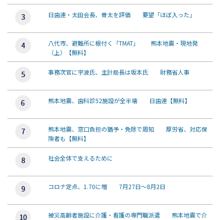
日歯連・太田会長、骨太を評価 要望「ほぼ入った」
八代市、避難所に根付く「TMAT」 熊本地震・現地発
（上）【無料】
事務次官に宇波氏、主計局長は坂本氏 財務省人事
熊本地震、歯科診52施設が全半壊 日歯連【無料】
熊本地震、窓口負担の猶予・免除で周知 厚労省、対応保
険者も【無料】
社会全体で支えるために
コロナ定点、1.70に増 7月27日～8月2日
被災高齢者施設に介護・看護の専門職派遣 熊本地震で介