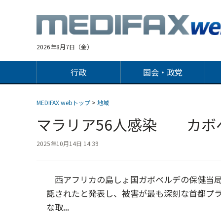
Jump
to
navigation
2026年8月7日（金）
行政
国会・政党
MEDIFAX webトップ
>
地域
マラリア56人感染 カボ
2025年10月14日 14:39
西アフリカの島しょ国ガボベルデの保健当局は
認されたと発表し、被害が最も深刻な首都プ
な取...