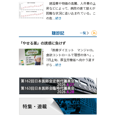
建設費や物価の高騰、人件費の上
昇などによって、病院の建て替えが
困難な状況に追い込まれている。こ
の危
...続き
聴診記
一覧
「やせる薬」の誘惑に負けず
「医療ダイエット マンジャロ。
食欲コントロールで理想の体へ」。
7月上旬、厚生労働省へ向かう道す
がら
...続き