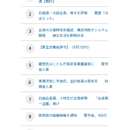
連【無料】
日歯連・太田会長、骨太を評価 要望「ほ
ぼ入った」
会員の災害時安否確認、横浜市医がシステム
開発 被災状況を即時共有
【厚生労働省辞令】（8月7日付）
姫野氏はこども庁長官官房審議官に 厚労
省人事
事務次官に宇波氏、主計局長は坂本氏 財
務省人事
日歯会長選、小林氏が出馬表明 「会員第
一主義」掲げ
医政局の組織再編を通知 厚労省、4日付