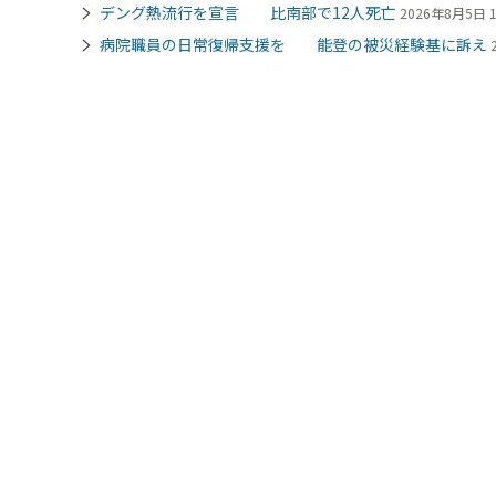
デング熱流行を宣言 比南部で12人死亡
2026年8月5日 1
病院職員の日常復帰支援を 能登の被災経験基に訴え