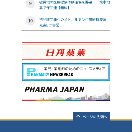
被災地の医療提供体制確保を要望 熊本地
震で保団連【無料】
初発膠芽腫へのメトホルミン併用維持療法、
先進Bで審議
ページの先頭へ