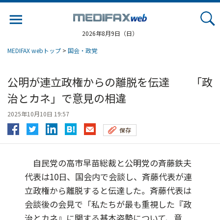
Jump
to
navigation
2026年8月9日（日）
MEDIFAX webトップ
>
国会・政党
公明が連立政権からの離脱を伝達 「政
治とカネ」で意見の相違
2025年10月10日 19:57
保存
自民党の高市早苗総裁と公明党の斉藤鉄夫
代表は10日、国会内で会談し、斉藤代表が連
立政権から離脱すると伝達した。斉藤代表は
会談後の会見で「私たちが最も重視した『政
治とカネ』に関する基本姿勢について、意...