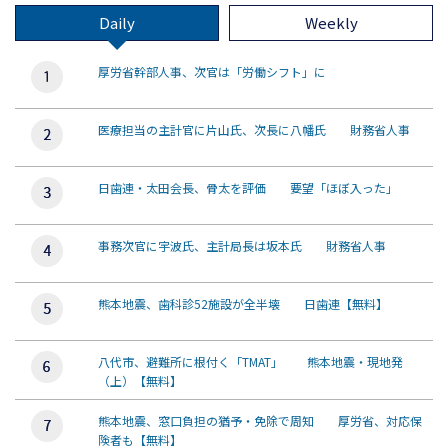
Daily
Weekly
厚労省幹部人事、次官は「労働シフト」に
医療担当の主計官に片山氏、次長に八幡氏 財務省人事
日歯連・太田会長、骨太を評価 要望「ほぼ入った」
事務次官に宇波氏、主計局長は坂本氏 財務省人事
熊本地震、歯科診52施設が全半壊 日歯連【無料】
八代市、避難所に根付く「TMAT」 熊本地震・現地発
（上）【無料】
熊本地震、窓口負担の猶予・免除で周知 厚労省、対応保
険者も【無料】