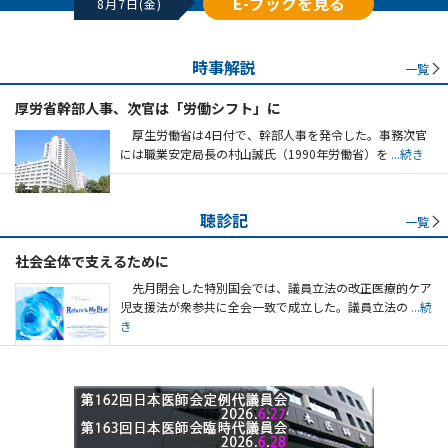
E-ブックを見る
8月7日(金)
時事解説
一覧
厚労省幹部人事、次官は「労働シフト」に
厚生労働省は4日付で、幹部人事を発令した。事務次官
には職業安定局長の村山誠氏（1990年労働省）を
...続き
聴診記
一覧
社会全体で支えるために
先月閉会した特別国会では、議員立法の改正医療的ケア
児支援法が衆参共に全会一致で成立した。議員立法の
...続
き