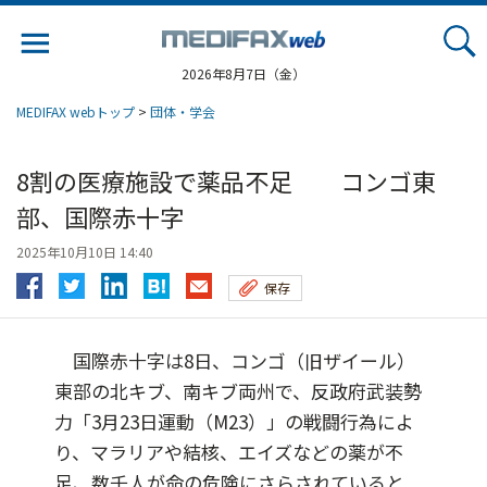
Jump
to
navigation
2026年8月7日（金）
MEDIFAX webトップ
>
団体・学会
8割の医療施設で薬品不足 コンゴ東
部、国際赤十字
2025年10月10日 14:40
保存
国際赤十字は8日、コンゴ（旧ザイール）
東部の北キブ、南キブ両州で、反政府武装勢
力「3月23日運動（M23）」の戦闘行為によ
り、マラリアや結核、エイズなどの薬が不
足、数千人が命の危険にさらされていると...