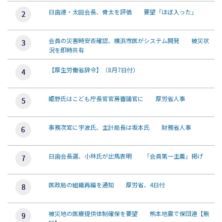
日歯連・太田会長、骨太を評価 要望「ほぼ入った」
会員の災害時安否確認、横浜市医がシステム開発 被災状
況を即時共有
【厚生労働省辞令】（8月7日付）
姫野氏はこども庁長官官房審議官に 厚労省人事
事務次官に宇波氏、主計局長は坂本氏 財務省人事
日歯会長選、小林氏が出馬表明 「会員第一主義」掲げ
医政局の組織再編を通知 厚労省、4日付
被災地の医療提供体制確保を要望 熊本地震で保団連【無