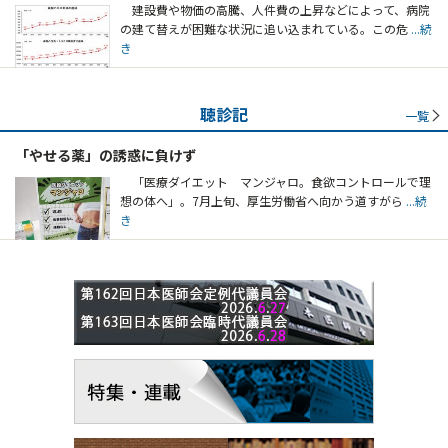
建設費や物価の高騰、人件費の上昇などによって、病院
の建て替えが困難な状況に追い込まれている。この危
...続
き
聴診記
一覧
「やせる薬」の誘惑に負けず
「医療ダイエット マンジャロ。食欲コントロールで理
想の体へ」。7月上旬、厚生労働省へ向かう道すがら
...続
き