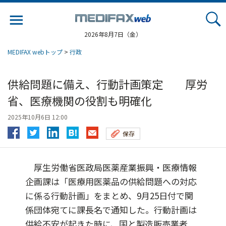
Jump
to
navigation
2026年8月7日（金）
MEDIFAX webトップ
>
行政
供給問題に備え、行動計画策定 厚労
省、医療機関の役割も明確化
2025年10月6日 12:00
保存
厚生労働省医政局医薬産業振興・医療情報
企画課は「医療用医薬品の供給問題への対応
に係る行動計画」をまとめ、9月25日付で関
係団体宛てに課長名で通知した。行動計画は
供給不安が起きた時に、国と製造販売業者...