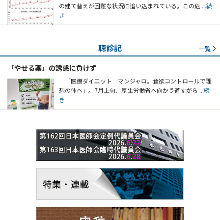
の建て替えが困難な状況に追い込まれている。この危
...続
き
聴診記
一覧
「やせる薬」の誘惑に負けず
「医療ダイエット マンジャロ。食欲コントロールで理
想の体へ」。7月上旬、厚生労働省へ向かう道すがら
...続
き