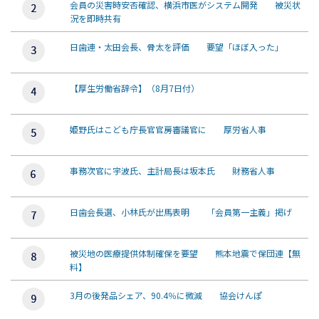
会員の災害時安否確認、横浜市医がシステム開発 被災状
況を即時共有
日歯連・太田会長、骨太を評価 要望「ほぼ入った」
【厚生労働省辞令】（8月7日付）
姫野氏はこども庁長官官房審議官に 厚労省人事
事務次官に宇波氏、主計局長は坂本氏 財務省人事
日歯会長選、小林氏が出馬表明 「会員第一主義」掲げ
被災地の医療提供体制確保を要望 熊本地震で保団連【無
料】
3月の後発品シェア、90.4％に微減 協会けんぽ