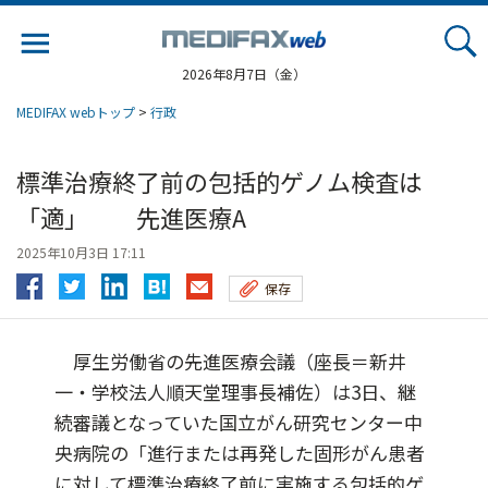
Jump
to
navigation
2026年8月7日（金）
MEDIFAX webトップ
>
行政
標準治療終了前の包括的ゲノム検査は
「適」 先進医療A
2025年10月3日 17:11
保存
厚生労働省の先進医療会議（座長＝新井
一・学校法人順天堂理事長補佐）は3日、継
続審議となっていた国立がん研究センター中
央病院の「進行または再発した固形がん患者
に対して標準治療終了前に実施する包括的ゲ