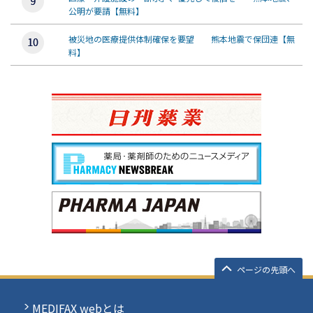
公明が要請【無料】
被災地の医療提供体制確保を要望 熊本地震で保団連【無
料】
ページの先頭へ
MEDIFAX webとは