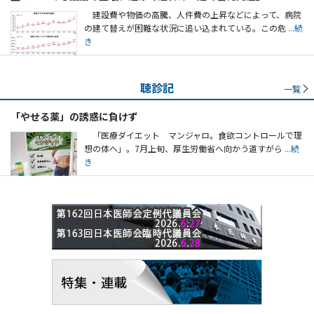
建設費や物価の高騰、人件費の上昇などによって、病院
の建て替えが困難な状況に追い込まれている。この危
...続
き
聴診記
一覧
「やせる薬」の誘惑に負けず
「医療ダイエット マンジャロ。食欲コントロールで理
想の体へ」。7月上旬、厚生労働省へ向かう道すがら
...続
き