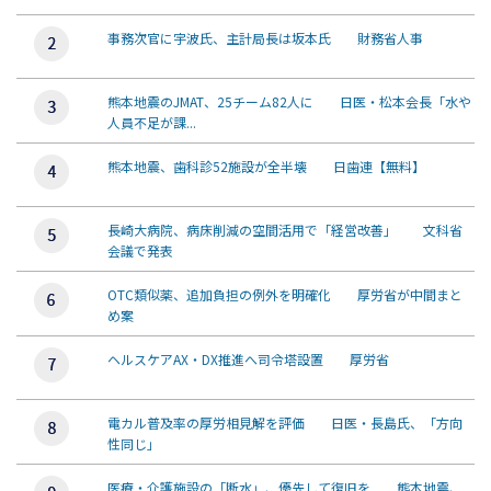
事務次官に宇波氏、主計局長は坂本氏 財務省人事
熊本地震のJMAT、25チーム82人に 日医・松本会長「水や
人員不足が課...
熊本地震、歯科診52施設が全半壊 日歯連【無料】
長崎大病院、病床削減の空間活用で「経営改善」 文科省
会議で発表
OTC類似薬、追加負担の例外を明確化 厚労省が中間まと
め案
ヘルスケアAX・DX推進へ司令塔設置 厚労省
電カル普及率の厚労相見解を評価 日医・長島氏、「方向
性同じ」
医療・介護施設の「断水」、優先して復旧を 熊本地震、