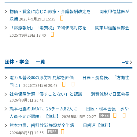
物価・賃金に応じた診療・介護報酬改定を 関東甲信越医が
決議
2025年9月29日 15:35
「診療報酬」「消費税」で物価高対応を 関東甲信越医部会
2025年9月29日 13:40
団体・学会
一覧
一覧
電カル普及率の厚労相見解を評価 日医・長島氏、「方向性
同じ」
2026年8月5日 20:48
社会保障財源「侵すことない」と認識 消費減税で日医会長
2026年8月5日 20:41
熊本地震のJMAT、25チーム82人に 日医・松本会長「水や
FREE
人員不足が課題」【無料】
2026年8月5日 20:27
熊本地震、歯科診52施設が全半壊 日歯連【無料】
FREE
2026年8月5日 19:55