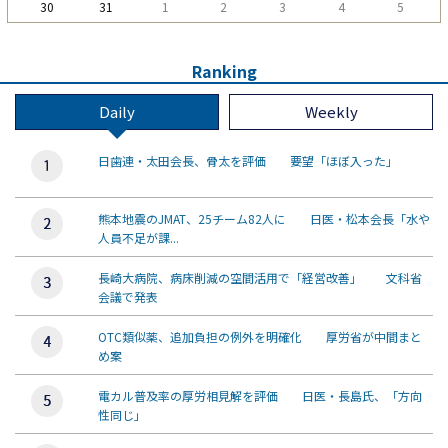
30
31
1
2
3
4
5
Ranking
Daily
Weekly
日歯連・太田会長、骨太を評価 要望「ほぼ入った」
熊本地震のJMAT、25チーム82人に 日医・松本会長「水や
人員不足が課...
長崎大病院、病床削減の空間活用で「経営改善」 文科省
会議で発表
OTC類似薬、追加負担の例外を明確化 厚労省が中間まと
め案
電カル普及率の厚労相見解を評価 日医・長島氏、「方向
性同じ」