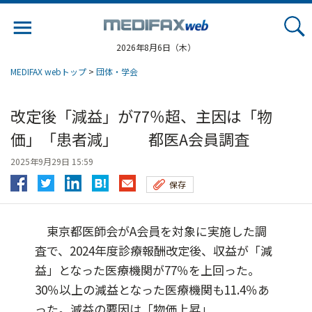
Jump
to
navigation
2026年8月6日（木）
MEDIFAX webトップ
>
団体・学会
改定後「減益」が77％超、主因は「物
価」「患者減」 都医A会員調査
2025年9月29日 15:59
保存
東京都医師会がA会員を対象に実施した調
査で、2024年度診療報酬改定後、収益が「減
益」となった医療機関が77％を上回った。
30％以上の減益となった医療機関も11.4％あ
った。減益の要因は「物価上昇」...