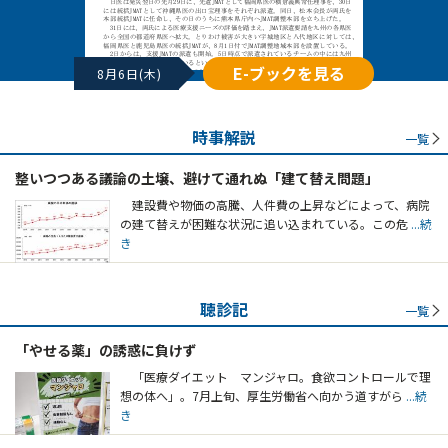
E-ブックを見る
8月6日(木)
時事解説
一覧
整いつつある議論の土壌、避けて通れぬ「建て替え問題」
建設費や物価の高騰、人件費の上昇などによって、病院
の建て替えが困難な状況に追い込まれている。この危
...続
き
聴診記
一覧
「やせる薬」の誘惑に負けず
「医療ダイエット マンジャロ。食欲コントロールで理
想の体へ」。7月上旬、厚生労働省へ向かう道すがら
...続
き