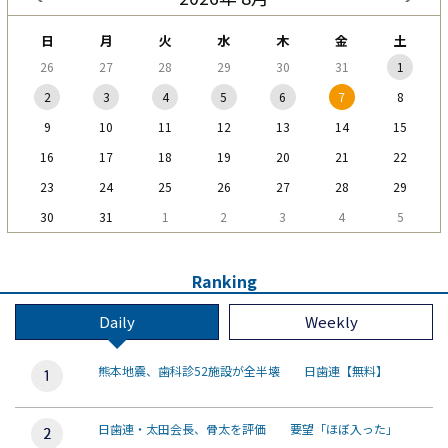
日
月
火
水
木
金
土
26
27
28
29
30
31
1
2
3
4
5
6
7
8
9
10
11
12
13
14
15
16
17
18
19
20
21
22
23
24
25
26
27
28
29
30
31
1
2
3
4
5
Ranking
Daily
Weekly
熊本地震、歯科診52施設が全半壊 日歯連【無料】
日歯連・太田会長、骨太を評価 要望「ほぼ入った」