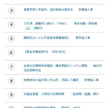
事務次官に宇波氏、主計局長は坂本氏 財務省人事
八代市、避難所に根付く「TMAT」 熊本地震・現地発
（上）【無料】
姫野氏はこども庁長官官房審議官に 厚労省人事
【厚生労働省辞令】（8月7日付）
会員の災害時安否確認、横浜市医がシステム開発 被災状
況を即時共有
医療担当の主計官に片山氏、次長に八幡氏 財務省人事
日歯会長選、小林氏が出馬表明 「会員第一主義」掲げ
医政局の組織再編を通知 厚労省、4日付