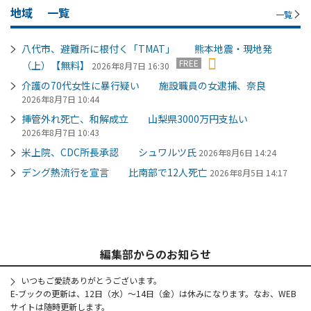
地域
一覧
一覧
八代市、避難所に根付く「TMAT」 熊本地震・現地発
FREE
（上）【無料】
2026年8月7日 16:30
介護の70代女性に暴行疑い 施設職員の女逮捕、奈良
2026年8月7日 10:44
挿管外れ死亡、和解成立 山梨県3000万円支払い
2026年8月7日 10:43
米上院、CDC所長承認 シュワルツ氏
2026年8月6日 14:24
デング熱流行を宣言 比南部で12人死亡
2026年8月5日 14:17
編集部からのお知らせ
いつもご愛読ありがとうございます。
E-ブックの更新は、12日（水）～14日（金）は休みになります。なお、WEB
サイトは随時更新します。