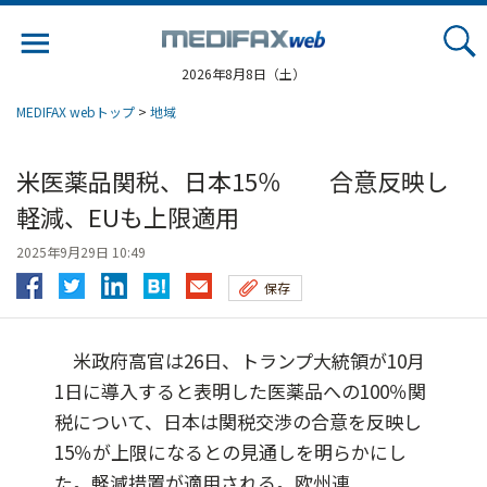
Jump
to
navigation
2026年8月8日（土）
MEDIFAX webトップ
>
地域
米医薬品関税、日本15％ 合意反映し
軽減、EUも上限適用
2025年9月29日 10:49
保存
米政府高官は26日、トランプ大統領が10月
1日に導入すると表明した医薬品への100％関
税について、日本は関税交渉の合意を反映し
15％が上限になるとの見通しを明らかにし
た。軽減措置が適用される。欧州連...