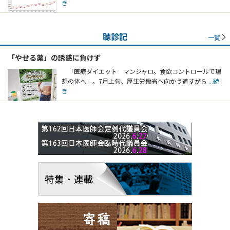
き
聴診記
一覧
「やせる薬」の誘惑に負けず
「医療ダイエット マンジャロ。食欲コントロールで理
想の体へ」。7月上旬、厚生労働省へ向かう道すがら
...続
き