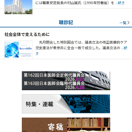
には職業安定局長の村山誠氏（1990年労働省）を
...続き
聴診記
一覧
社会全体で支えるために
先月閉会した特別国会では、議員立法の改正医療的ケア
児支援法が衆参共に全会一致で成立した。議員立法の
...続
き