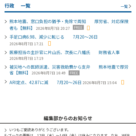
行政
一覧
一覧
熊本地震、窓口負担の猶予・免除で周知 厚労省、対応保険
FREE
者も【無料】
2026年8月7日 20:27
手足口病6.98、減少に転じる 7月20～26日
2026年8月7日 17:21
医療担当の主計官に片山氏、次長に八幡氏 財務省人事
2026年8月7日 17:19
被災地への医師派遣、災害救助費から支弁 熊本地震で厚労
省【無料】
2026年8月7日 16:49
FREE
ARI定点、42.87に減 7月20～26日
2026年8月7日 15:04
編集部からのお知らせ
いつもご愛読ありがとうございます。
E-ブックの更新は、12日（水）～14日（金）は休みになります。なお、WEB