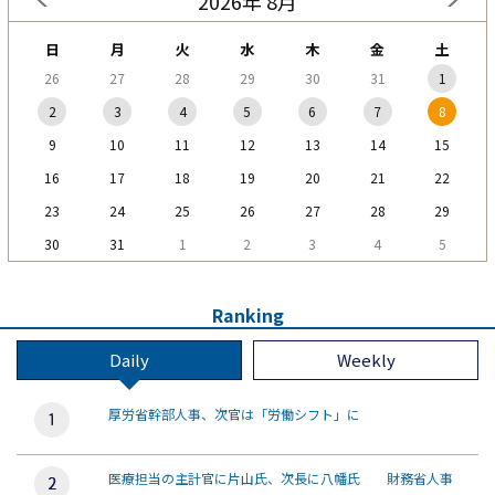
2026年 8月
日
月
火
水
木
金
土
26
27
28
29
30
31
1
2
3
4
5
6
7
8
9
10
11
12
13
14
15
16
17
18
19
20
21
22
23
24
25
26
27
28
29
30
31
1
2
3
4
5
Ranking
Daily
Weekly
厚労省幹部人事、次官は「労働シフト」に
医療担当の主計官に片山氏、次長に八幡氏 財務省人事