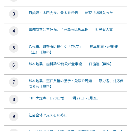
日歯連・太田会長、骨太を評価 要望「ほぼ入った」
事務次官に宇波氏、主計局長は坂本氏 財務省人事
八代市、避難所に根付く「TMAT」 熊本地震・現地発
（上）【無料】
熊本地震、歯科診52施設が全半壊 日歯連【無料】
熊本地震、窓口負担の猶予・免除で周知 厚労省、対応保
険者も【無料】
コロナ定点、1.70に増 7月27日～8月2日
社会全体で支えるために